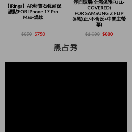
淨面玻璃(全滿保護FULL-
【iRings】AR藍寶石鏡頭保
COVERED)
護貼FOR iPhone 17 Pro
FOR SAMSUNG Z FLIP
Max-燒鈦
8(黑)(正/不含反+中間主螢
幕)
$850
$750
$1,080
$880
黑占秀