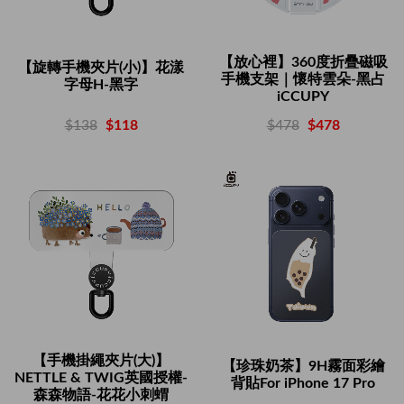
【放心裡】360度折疊磁吸
【旋轉手機夾片(小)】花漾
手機支架｜懷特雲朵-黑占
字母H-黑字
iCCUPY
$138
$118
$478
$478
【手機掛繩夾片(大)】
【珍珠奶茶】9H霧面彩繪
NETTLE & TWIG英國授權-
背貼For iPhone 17 Pro
森森物語-花花小刺蝟