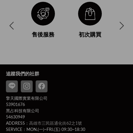
與使用條
售後服務
初次購買
付
追蹤我們的社群
擎天國際實業有限公司
53901676
黑占科技有限公司
54630949
ADDRESS：
高雄市三民區通化街62之1號
SERVICE：MON.(一)~FRI.(五) 09:30~18:30