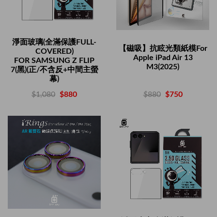
淨面玻璃(全滿保護FULL-
【磁吸】抗眩光類紙模For
COVERED)
Apple iPad Air 13
FOR SAMSUNG Z FLIP
M3(2025)
7(黑)(正/不含反+中間主螢
幕)
$880
$750
$1,080
$880