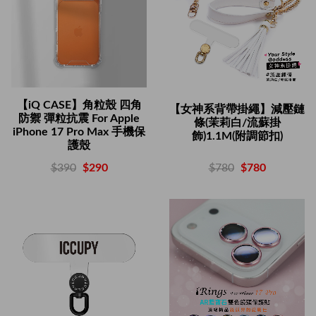
【iQ CASE】角粒殼 四角
【女神系背帶掛繩】減壓鏈
防禦 彈粒抗震 For Apple
條(茉莉白/流蘇掛
iPhone 17 Pro Max 手機保
飾)1.1M(附調節扣)
護殼
$780
$780
$390
$290