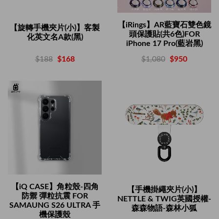
【iRings】AR藍寶石雙色鏡
【旋轉手機夾片(小)】客製
頭保護貼(共6色)FOR
化英文名A款(黑)
iPhone 17 Pro(藍岩黑)
$188
$168
$1,080
$950
【iQ CASE】角粒殼-四角
【手機掛繩夾片(小)】
防禦 彈粒抗震 FOR
NETTLE & TWIG英國授權-
SAMAUNG S26 ULTRA 手
森森物語-森林小狐
機保護殼