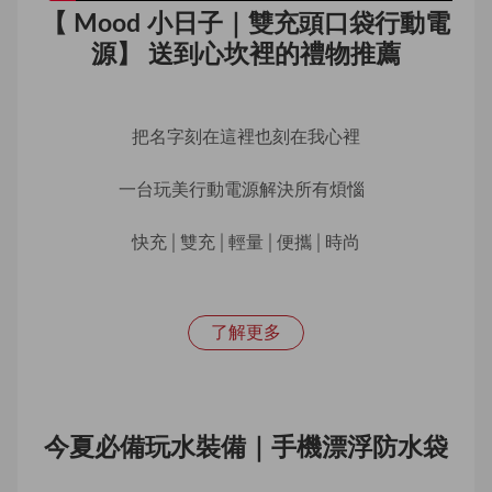
【 Mood 小日子｜雙充頭口袋行動電
源】 送到心坎裡的禮物推薦
把名字刻在這裡也刻在我心裡
一台玩美行動電源解決所有煩惱  
快充│雙充│輕量│便攜│時尚
了解更多
今夏必備玩水裝備｜手機漂浮防水袋