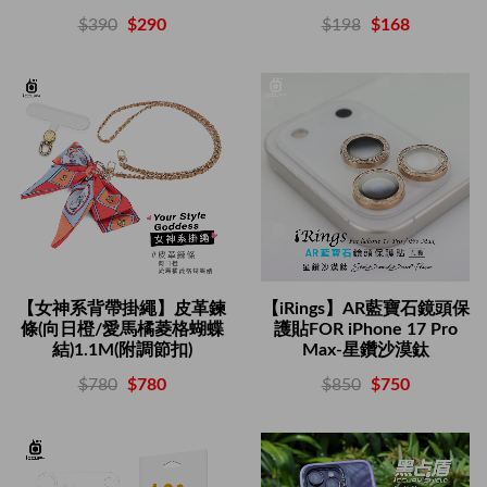
$198
$168
$390
$290
【女神系背帶掛繩】皮革鍊
【iRings】AR藍寶石鏡頭保
條(向日橙/愛馬橘菱格蝴蝶
護貼FOR iPhone 17 Pro
結)1.1M(附調節扣)
Max-星鑽沙漠鈦
$780
$780
$850
$750