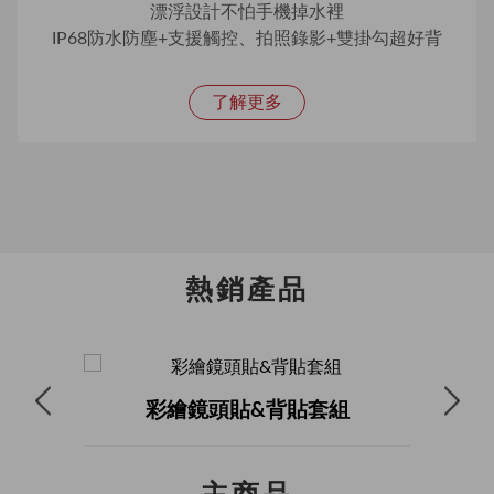
漂浮設計不怕手機掉水裡
IP68防水防塵+支援觸控、拍照錄影+雙掛勾超好背
了解更多
熱銷產品
彩繪鏡頭貼&背貼套組