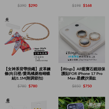
$198
$168
$390
$290
【女神系背帶掛繩】皮革鍊
【iRings】AR藍寶石鏡頭保
條(向日橙/愛馬橘菱格蝴蝶
護貼FOR iPhone 17 Pro
結)1.1M(附調節扣)
Max-星鑽沙漠鈦
$780
$780
$850
$750