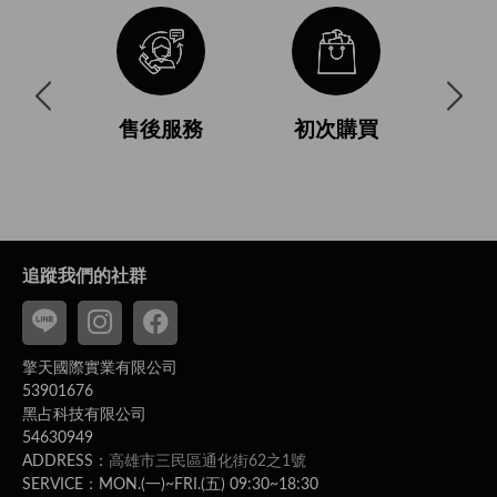
與使用條
售後服務
初次購買
付
追蹤我們的社群
擎天國際實業有限公司
53901676
黑占科技有限公司
54630949
ADDRESS：
高雄市三民區通化街62之1號
SERVICE：MON.(一)~FRI.(五) 09:30~18:30