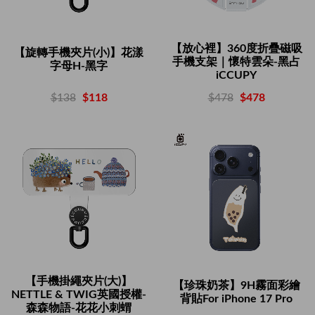
【放心裡】360度折疊磁吸
【旋轉手機夾片(小)】花漾
手機支架｜懷特雲朵-黑占
字母H-黑字
iCCUPY
$138
$118
$478
$478
【手機掛繩夾片(大)】
【珍珠奶茶】9H霧面彩繪
NETTLE & TWIG英國授權-
背貼For iPhone 17 Pro
森森物語-花花小刺蝟