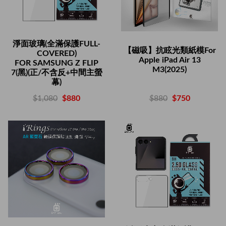
淨面玻璃(全滿保護FULL-
【磁吸】抗眩光類紙模For
COVERED)
Apple iPad Air 13
FOR SAMSUNG Z FLIP
M3(2025)
7(黑)(正/不含反+中間主螢
幕)
$880
$750
$1,080
$880