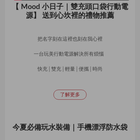
【 Mood 小日子｜雙充頭口袋行動電
源】 送到心坎裡的禮物推薦
把名字刻在這裡也刻在我心裡
一台玩美行動電源解決所有煩惱  
快充│雙充│輕量│便攜│時尚
了解更多
今夏必備玩水裝備｜手機漂浮防水袋