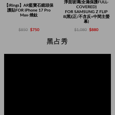
淨面玻璃(全滿保護FULL-
【iRings】AR藍寶石鏡頭保
COVERED)
護貼FOR iPhone 17 Pro
FOR SAMSUNG Z FLIP
Max-燒鈦
8(黑)(正/不含反+中間主螢
幕)
$850
$750
$1,080
$880
黑占秀