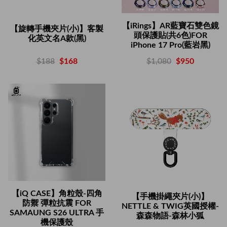
【iRings】AR藍寶石雙色鏡
【旋轉手機夾片(小)】客製
頭保護貼(共6色)FOR
化英文名A款(黑)
iPhone 17 Pro(藍岩黑)
$188
$168
$1,080
$950
【iQ CASE】角粒殼-四角
【手機掛繩夾片(小)】
防禦 彈粒抗震 FOR
NETTLE & TWIG英國授權-
SAMAUNG S26 ULTRA 手
森森物語-森林小狐
機保護殼