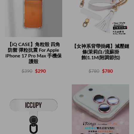
【iQ CASE】角粒殼 四角
【女神系背帶掛繩】減壓鏈
防禦 彈粒抗震 For Apple
條(茉莉白/流蘇掛
iPhone 17 Pro Max 手機保
飾)1.1M(附調節扣)
護殼
$780
$780
$390
$290