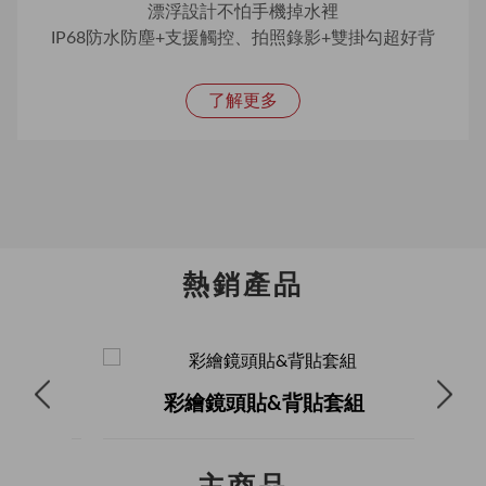
漂浮設計不怕手機掉水裡
IP68防水防塵+支援觸控、拍照錄影+雙掛勾超好背
了解更多
熱銷產品
彩繪鏡頭貼&背貼套組