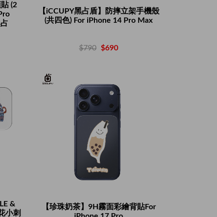
 (2
【iCCUPY黑占盾】防摔立架手機殼
Pro
(共四色) For iPhone 14 Pro Max
黑占
$790
$690
E &
【珍珠奶茶】9H霧面彩繪背貼For
花花小刺
iPhone 17 Pro