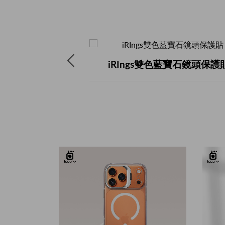
板-懶懶怪
iRIngs雙色藍寶石鏡頭保護