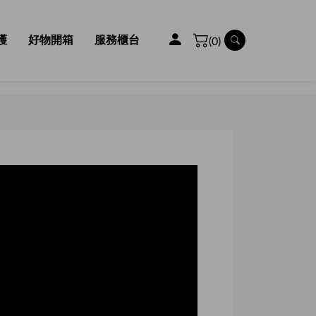
護
好物開箱
服務櫃台
(0)