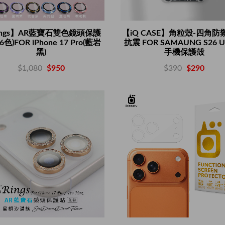
ings】AR藍寶石雙色鏡頭保護
【iQ CASE】角粒殼-四角防
色)FOR iPhone 17 Pro(藍岩
抗震 FOR SAMAUNG S26 U
黑)
手機保護殼
$1,080
$950
$390
$290