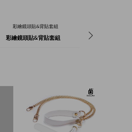
彩繪鏡頭貼&背貼套組
小日子-