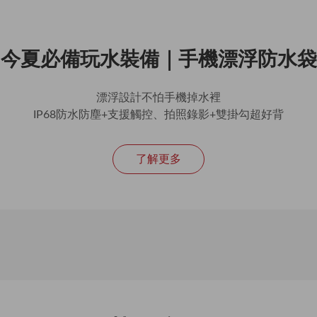
今夏必備玩水裝備｜手機漂浮防水袋
漂浮設計不怕手機掉水裡
IP68防水防塵+支援觸控、拍照錄影+雙掛勾超好背
了解更多