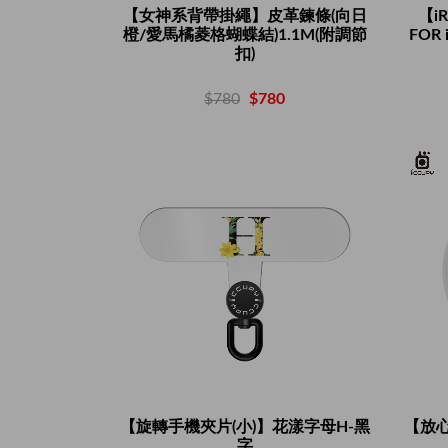
【女神系背帶掛繩】皮革鍊條(向日
【i
橙/愛馬橘菱格蝴蝶結)1.1M(附調節
FOR 
扣)
$780
$780
【旋轉手機夾片(小)】花漾字母H-黑
【放
字