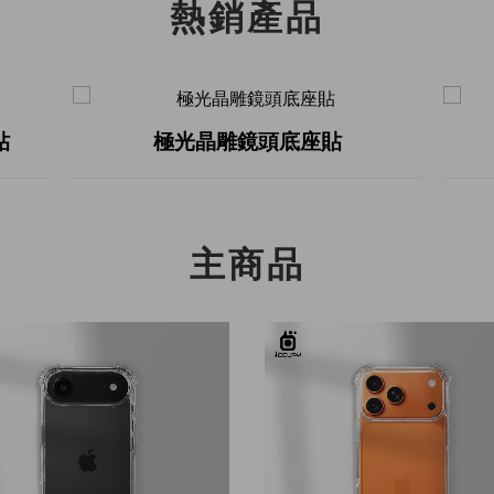
熱銷產品
貼
極光晶雕鏡頭底座貼
主商品