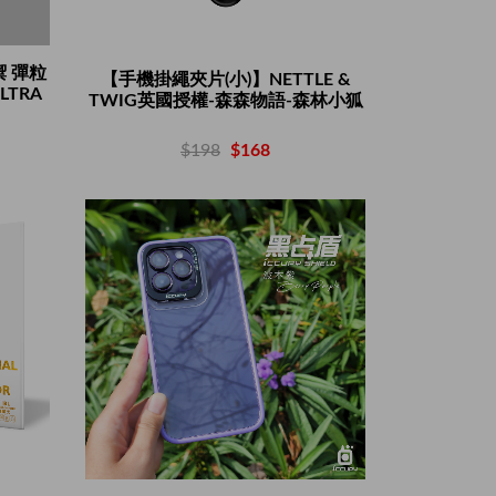
禦 彈粒
【手機掛繩夾片(小)】NETTLE &
LTRA
TWIG英國授權-森森物語-森林小狐
$198
$168