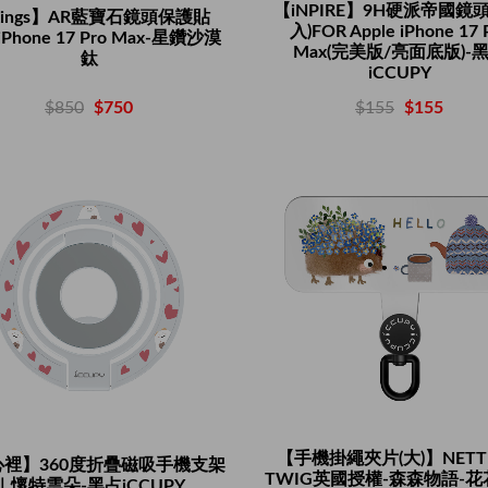
【iNPIRE】9H硬派帝國鏡頭貼
Rings】AR藍寶石鏡頭保護貼
入)FOR Apple iPhone 17 
iPhone 17 Pro Max-星鑽沙漠
Max(完美版/亮面底版)-
鈦
iCCUPY
$850
$750
$155
$155
【手機掛繩夾片(大)】NETTL
心裡】360度折疊磁吸手機支架
TWIG英國授權-森森物語-
｜懷特雲朵-黑占iCCUPY