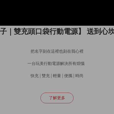
 小日子｜雙充頭口袋行動電源】 送到心
把名字刻在這裡也刻在我心裡
一台玩美行動電源解決所有煩惱  
快充│雙充│輕量│便攜│時尚
了解更多