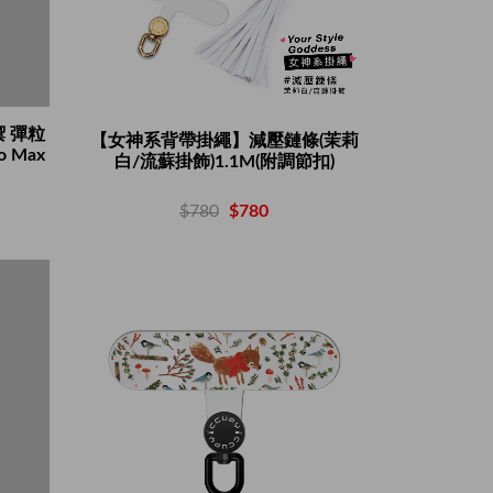
禦 彈粒
【女神系背帶掛繩】減壓鏈條(茉莉
o Max
白/流蘇掛飾)1.1M(附調節扣)
$780
$780