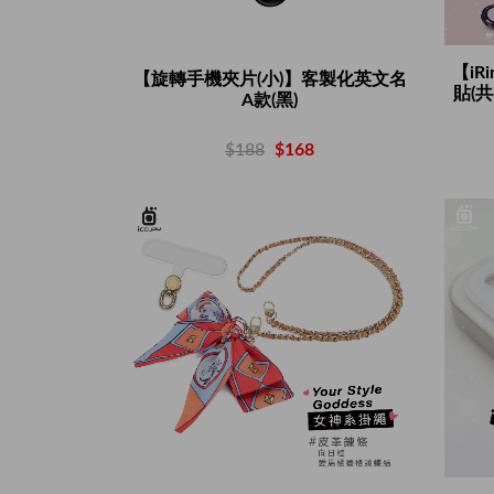
【iR
【旋轉手機夾片(小)】客製化英文名
貼(共6
A款(黑)
$188
$168