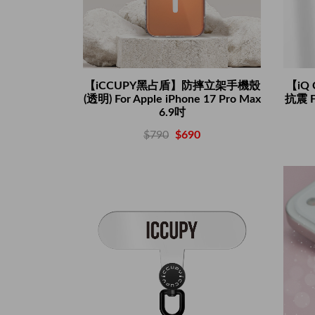
【iCCUPY黑占盾】防摔立架手機殼
【iQ
(透明) For Apple iPhone 17 Pro Max
抗震 F
6.9吋
$790
$690