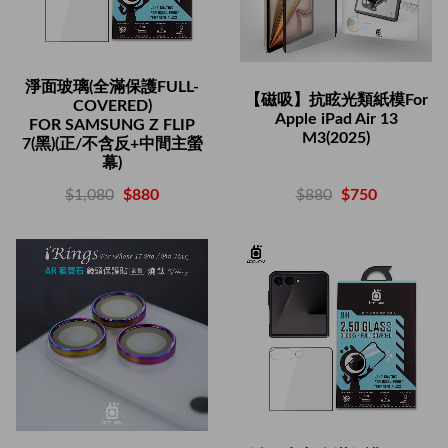
淨面玻璃(全滿保護FULL-
【磁吸】抗眩光類紙模For
COVERED)
Apple iPad Air 13
FOR SAMSUNG Z FLIP
M3(2025)
7(黑)(正/不含反+中間主螢
幕)
$880
$750
$1,080
$880