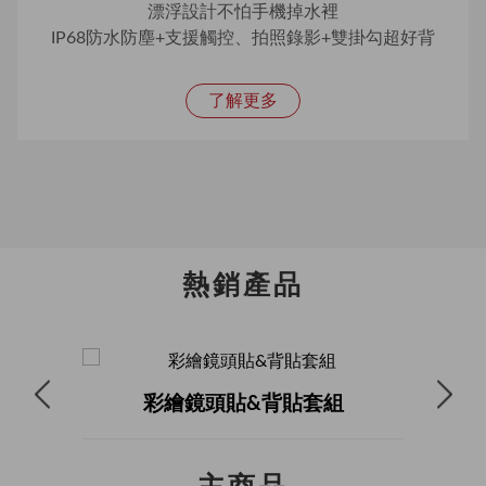
漂浮設計不怕手機掉水裡
IP68防水防塵+支援觸控、拍照錄影+雙掛勾超好背
了解更多
熱銷產品
彩繪鏡頭貼&背貼套組