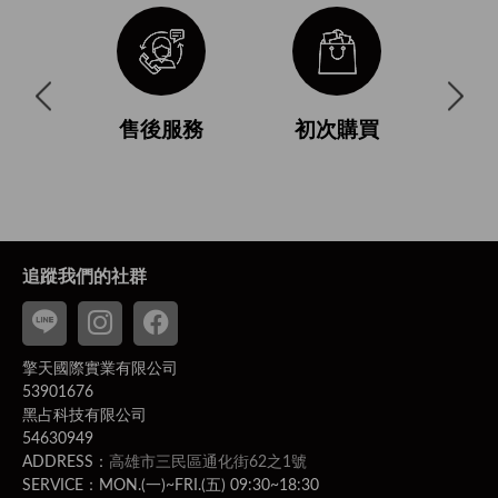
與使用條
售後服務
初次購買
付
追蹤我們的社群
擎天國際實業有限公司
53901676
黑占科技有限公司
54630949
ADDRESS：
高雄市三民區通化街62之1號
SERVICE：MON.(一)~FRI.(五) 09:30~18:30