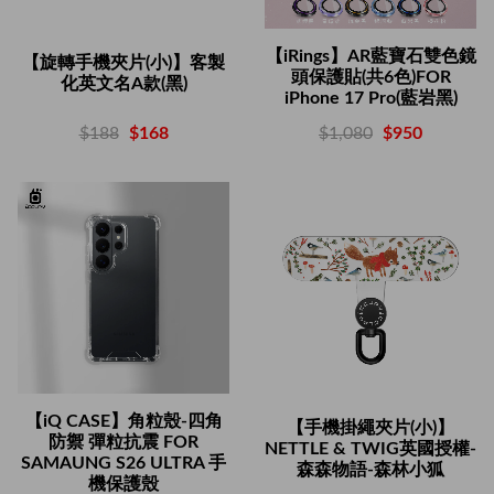
【iRings】AR藍寶石雙色鏡
【旋轉手機夾片(小)】客製
頭保護貼(共6色)FOR
化英文名A款(黑)
iPhone 17 Pro(藍岩黑)
$188
$168
$1,080
$950
【iQ CASE】角粒殼-四角
【手機掛繩夾片(小)】
防禦 彈粒抗震 FOR
NETTLE & TWIG英國授權-
SAMAUNG S26 ULTRA 手
森森物語-森林小狐
機保護殼