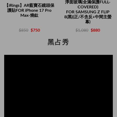
淨面玻璃(全滿保護FULL-
【iRings】AR藍寶石鏡頭保
COVERED)
護貼FOR iPhone 17 Pro
FOR SAMSUNG Z FLIP
Max-燒鈦
8(黑)(正/不含反+中間主螢
幕)
$850
$750
$1,080
$880
黑占秀