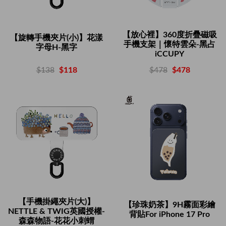
【放心裡】360度折疊磁吸
【旋轉手機夾片(小)】花漾
手機支架｜懷特雲朵-黑占
字母H-黑字
iCCUPY
$138
$118
$478
$478
【手機掛繩夾片(大)】
【珍珠奶茶】9H霧面彩繪
NETTLE & TWIG英國授權-
背貼For iPhone 17 Pro
森森物語-花花小刺蝟