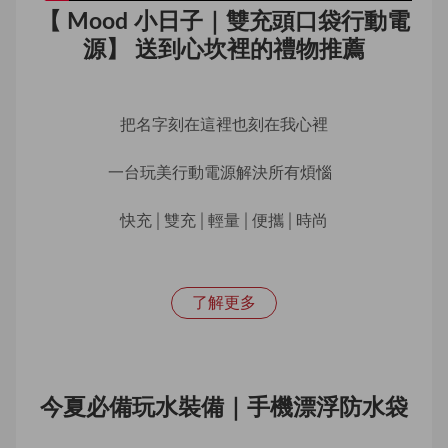
【 Mood 小日子｜雙充頭口袋行動電
源】 送到心坎裡的禮物推薦
把名字刻在這裡也刻在我心裡
一台玩美行動電源解決所有煩惱  
快充│雙充│輕量│便攜│時尚
了解更多
今夏必備玩水裝備｜手機漂浮防水袋