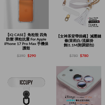
【iQ CASE】角粒殼 四角
【女神系背帶掛繩】減壓鏈
防禦 彈粒抗震 For Apple
條(茉莉白/流蘇掛
iPhone 17 Pro Max 手機保
飾)1.1M(附調節扣)
護殼
$780
$780
$390
$290