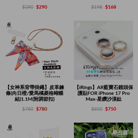
$198
$168
$390
$290
【女神系背帶掛繩】皮革鍊
【iRings】AR藍寶石鏡頭保
條(向日橙/愛馬橘菱格蝴蝶
護貼FOR iPhone 17 Pro
結)1.1M(附調節扣)
Max-星鑽沙漠鈦
$780
$780
$850
$750