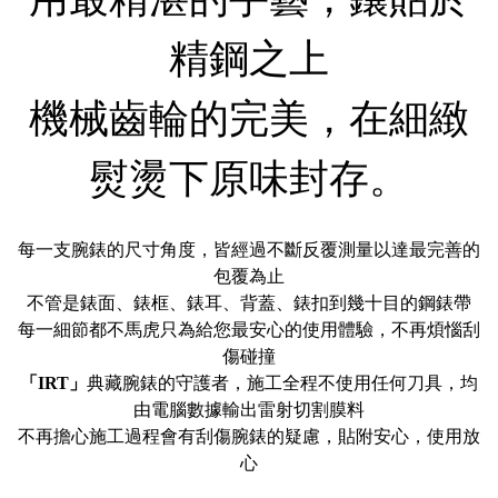
用最精湛的手藝，鑲貼於
精鋼之上
機械齒輪的完美，在細緻
熨燙下原味封存。
每一支腕錶的尺寸角度，皆經過不斷反覆測量以達最完善的
包覆為止
不管是錶面、錶框、錶耳、背蓋、錶扣到幾十目的鋼錶帶
每一細節都不馬虎只為給您最安心的使用體驗，不再煩惱刮
傷碰撞
「IRT」
典藏腕錶的守護者，施工全程不使用任何刀具，均
由電腦數據輸出雷射切割膜料
不再擔心施工過程會有刮傷腕錶的疑慮，貼附安心，使用放
心