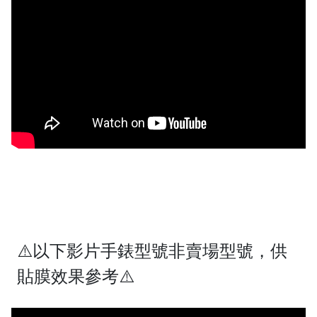
⚠️以下影片手錶型號非賣場型號，供
貼膜效果參考⚠️