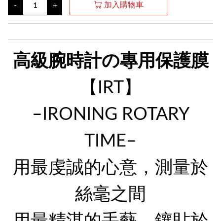
加入購物車
-
+
高級腕時計の專用保護膜
【IRT】
–IRONING ROTARY
TIME–
用最虔誠的心意，測量於
絲毫之間