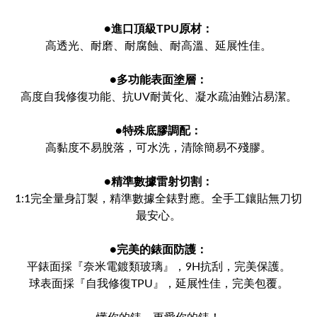
●
進口頂級TPU原材：
高透光、耐磨、耐腐蝕、耐高溫、延展性佳。
●
多功能表面塗層：
高度自我修復功能、抗UV耐黃化、凝水疏油難沾易潔。
●
特殊底膠調配：
高黏度不易脫落，可水洗，清除簡易不殘膠。
●
精準數據雷射切割：
1:1完全量身訂製，精準數據全錶對應。全手工鑲貼無刀切
最安心。
●
完美的錶面防護：
平錶面採『奈米電鍍類玻璃』，9H抗刮，完美保護。
球表面採『自我修復TPU』，延展性佳，完美包覆。