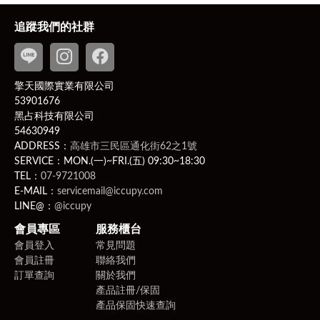
受退貨；
貨需返回齊全配件、完整包裝（包括產品、吊牌未剪、附
追蹤我們的社群
件、贈品、原包裝、保固卡，及所有附隨文件或資料之原
貌及完整性）的狀態寄回，若違反該項條件，將影響您退
換貨權益。
擎天國際實業有限公司
PS
此商品為客製化商品：客製化商品並無7日無條件退貨
53901676
的權利。除非商品有瑕疵，否則應履行契約，若不取貨付
黑占科技有限公司
款則可能有違約問題，而賣家可就運費、商品價金向買家
54630949
提出民事訴訟。
ADDRESS：
高雄市三民區通化街62之1號
相關問題請洽客服聯繫
LINE ID
：
@iccupy
，附上原訂
SERVICE：MON.(一)~FRI.(五) 09:30~18:30
購人之以下四樣購買相關證明（訂購編號、訂購人姓名、
TEL：
07-9721008
E-MAIL：
servicemail@iccupy.com
電話、電子發票）。
LINE@：
@iccupy
2、新品瑕疵、運送瑕疵和非人為損壞者，收到商品次日
起算七天（含例假日）內提出，可免費更換新品。
會員專區
服務櫃台
會員登入
常見問題
會員註冊
聯絡我們
訂單查詢
關於我們
產品註冊/保固
產品保固快速查詢