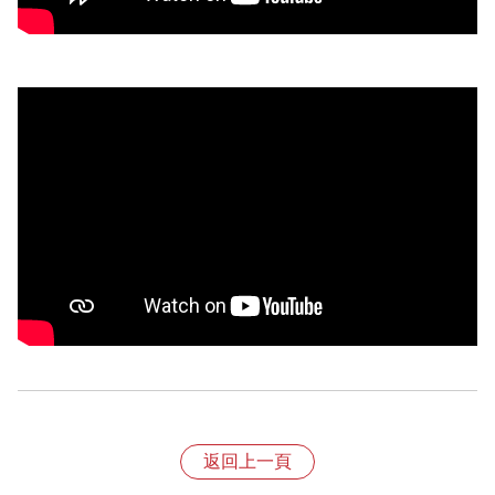
退換貨規則
1、依照《消費者保護法》規定，收到產品後享有七天的
返回上一頁
猶豫期，特別提醒猶豫期非試用期，故產品經拆封恕不接