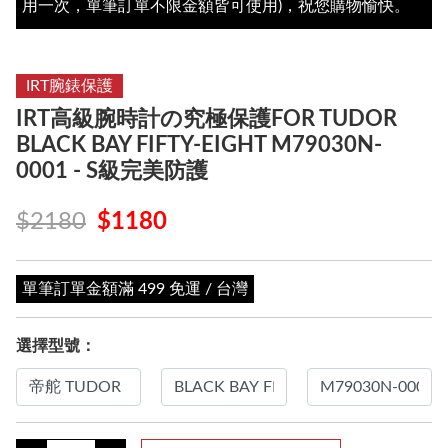
用一次，單筆訂單不限金額皆可使用)，祝您購物愉快。
IRT腕錶保護
IRT高級腕時計の究極保護FOR TUDOR
BLACK BAY FIFTY-EIGHT M79030N-
0001 - S級完美防護
$2180
$1180
單筆訂單金額滿 499 免運 / 台灣
選擇型號：