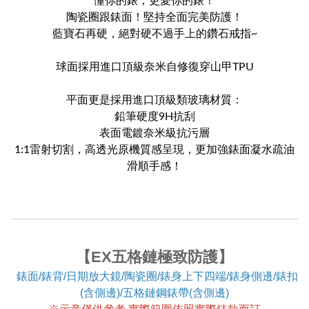
懂你的錶，更愛你的錶！
陶瓷圈跟錶面！堅持全面完美防護！
藍寶石再硬，絕對硬不過手上的鑽石戒指~
球面採用進口頂級奈米自修復穿山甲TPU
平面更是採用進口頂級類玻璃材質：
鉛筆硬度9H抗刮
表面電鍍奈米級抗污層
1:1雷射切割，高透光原機質感呈現，更加強錶面凝水疏油
滑順手感！
【EX五格鏈極致防護】
錶面/錶背/日期放大鏡/陶瓷圈/錶身上下四端/錶身側邊/錶扣
(含側邊)/五格鏈鋼錶帶(含側邊)