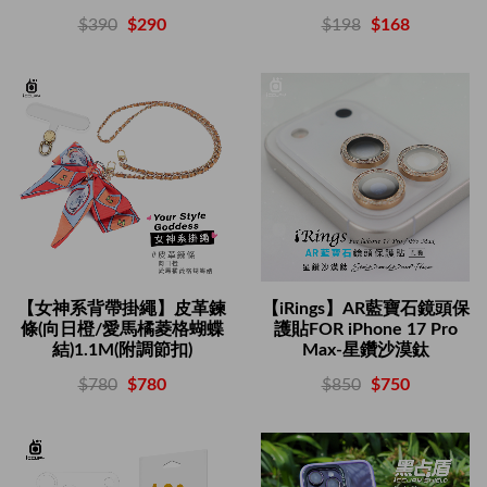
$198
$168
$390
$290
【女神系背帶掛繩】皮革鍊
【iRings】AR藍寶石鏡頭保
條(向日橙/愛馬橘菱格蝴蝶
護貼FOR iPhone 17 Pro
結)1.1M(附調節扣)
Max-星鑽沙漠鈦
$780
$780
$850
$750