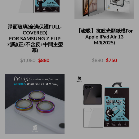
淨面玻璃(全滿保護FULL-
【磁吸】抗眩光類紙模For
COVERED)
Apple iPad Air 13
FOR SAMSUNG Z FLIP
M3(2025)
7(黑)(正/不含反+中間主螢
幕)
$880
$750
$1,080
$880