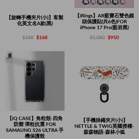
【iRings】AR藍寶石雙色鏡
【旋轉手機夾片(小)】客製
頭保護貼(共6色)FOR
化英文名A款(黑)
iPhone 17 Pro(藍岩黑)
$188
$168
$1,080
$950
【iQ CASE】角粒殼-四角
【手機掛繩夾片(小)】
防禦 彈粒抗震 FOR
NETTLE & TWIG英國授權-
SAMAUNG S26 ULTRA 手
森森物語-森林小狐
機保護殼