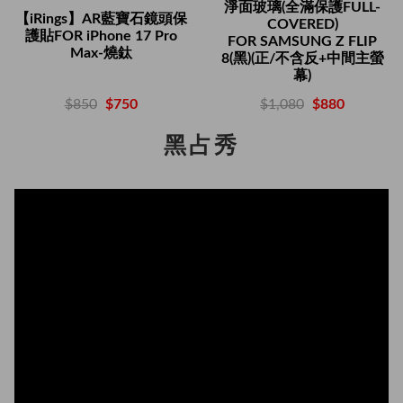
淨面玻璃(全滿保護FULL-
【iRings】AR藍寶石鏡頭保
COVERED)
護貼FOR iPhone 17 Pro
FOR SAMSUNG Z FLIP
Max-燒鈦
8(黑)(正/不含反+中間主螢
幕)
$850
$750
$1,080
$880
黑占秀