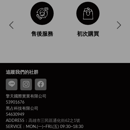
與使用條
售後服務
初次購買
付
追蹤我們的社群
擎天國際實業有限公司
53901676
黑占科技有限公司
54630949
ADDRESS：
高雄市三民區通化街62之1號
SERVICE：MON.(一)~FRI.(五) 09:30~18:30