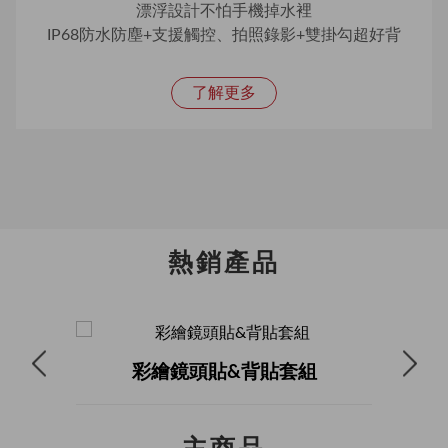
漂浮設計不怕手機掉水裡
IP68防水防塵+支援觸控、拍照錄影+雙掛勾超好背
了解更多
熱銷產品
彩繪鏡頭貼&背貼套組