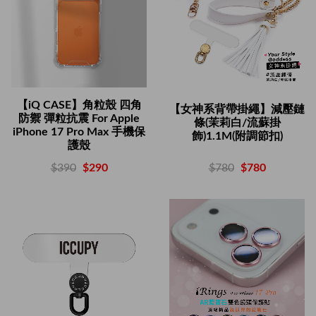
【iQ CASE】角粒殼 四角
【女神系背帶掛繩】減壓鏈
防禦 彈粒抗震 For Apple
條(茉莉白/流蘇掛
iPhone 17 Pro Max 手機保
飾)1.1M(附調節扣)
護殼
$780
$780
$390
$290