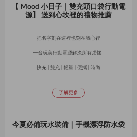
【 Mood 小日子｜雙充頭口袋行動電
源】 送到心坎裡的禮物推薦
把名字刻在這裡也刻在我心裡
一台玩美行動電源解決所有煩惱  
快充│雙充│輕量│便攜│時尚
了解更多
今夏必備玩水裝備｜手機漂浮防水袋