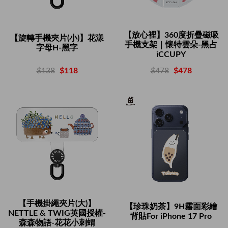
【放心裡】360度折疊磁吸
【旋轉手機夾片(小)】花漾
手機支架｜懷特雲朵-黑占
字母H-黑字
iCCUPY
$138
$118
$478
$478
【手機掛繩夾片(大)】
【珍珠奶茶】9H霧面彩繪
NETTLE & TWIG英國授權-
背貼For iPhone 17 Pro
森森物語-花花小刺蝟