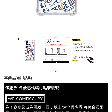
本商品適用活動
優惠券-各優惠代碼可點擊複製
WELCOMEICCUPY
為了慶祝您成為黑粉一員，獻上"9折"優惠券(每位會員限