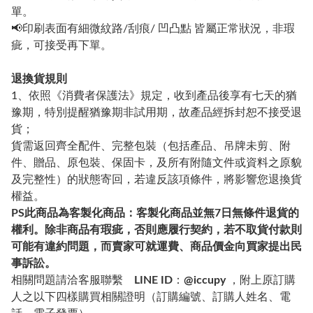
單。
📢印刷表面有細微紋路/刮痕/ 凹凸點 皆屬正常狀況，非瑕
疵，可接受再下單。
退換貨規則
1、依照《消費者保護法》規定，收到產品後享有七天的猶
豫期，特別提醒猶豫期非試用期，故產品經拆封恕不接受退
貨；
貨需返回齊全配件、完整包裝（包括產品、吊牌未剪、附
件、贈品、原包裝、保固卡，及所有附隨文件或資料之原貌
及完整性）的狀態寄回，若違反該項條件，將影響您退換貨
權益。
PS
此商品為客製化商品：客製化商品並無7日無條件退貨的
權利。除非商品有瑕疵，否則應履行契約，若不取貨付款則
可能有違約問題，而賣家可就運費、商品價金向買家提出民
事訴訟。
相關問題請洽客服聯繫
LINE ID
：
@iccupy
，附上原訂購
人之以下四樣購買相關證明（訂購編號、訂購人姓名、電