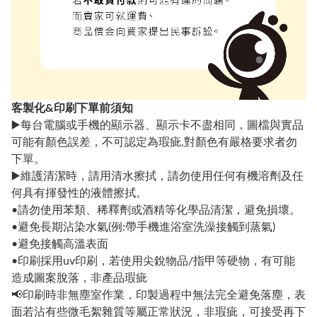
客製化&印刷下單前須知
▶️每台電腦或手機的顯示器、顯示卡不盡相同，圖檔與實品
可能有顏色誤差，不可認定為瑕疵,對顏色有嚴格要求者勿
下單。
▶️維護清潔時，請用清水擦拭，請勿使用任何有機溶劑及任
何具有揮發性的液體擦拭。
•請勿使用苯類、稀釋劑或酒精等化學品清潔，避免損壞。
•避免長期沾染水氣(例:帶手機進浴室洗澡接觸到蒸氣)
•避免接觸高溫表面
•印刷採用uv印刷，若使用尖銳物品/指甲等硬物，有可能
造成圖案脫落，非產品瑕疵
📢印刷時非無塵室作業，印製過程中無法完全避免落塵，表
面若沾有些微毛絮雜質等屬正常狀況，非瑕疵，可接受再下