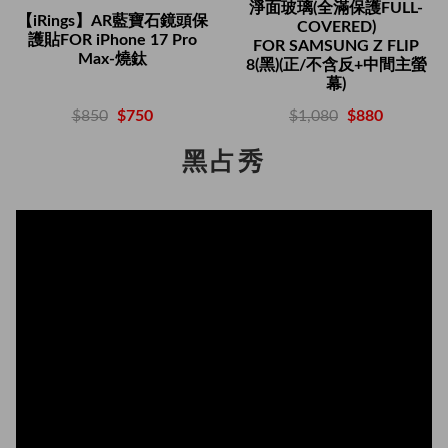
淨面玻璃(全滿保護FULL-
【iRings】AR藍寶石鏡頭保
COVERED)
護貼FOR iPhone 17 Pro
FOR SAMSUNG Z FLIP
Max-燒鈦
8(黑)(正/不含反+中間主螢
幕)
$850
$750
$1,080
$880
黑占秀