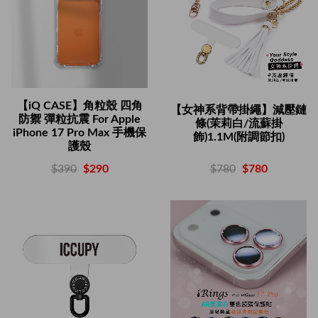
【iQ CASE】角粒殼 四角
【女神系背帶掛繩】減壓鏈
防禦 彈粒抗震 For Apple
條(茉莉白/流蘇掛
iPhone 17 Pro Max 手機保
飾)1.1M(附調節扣)
護殼
$780
$780
$390
$290