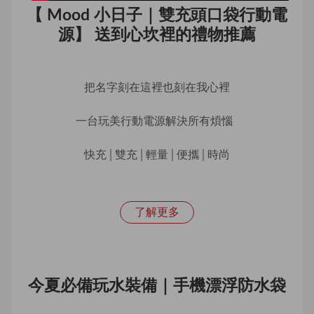
【 Mood 小日子｜雙充頭口袋行動電
源】 送到心坎裡的禮物推薦
把名字刻在這裡也刻在我心裡
一台玩美行動電源解決所有煩惱  
快充│雙充│輕量│便攜│時尚
了解更多
今夏必備玩水裝備｜手機漂浮防水袋