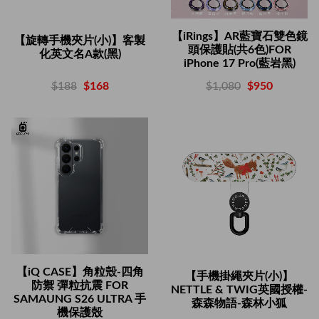
【iRings】AR藍寶石雙色鏡
【旋轉手機夾片(小)】客製
頭保護貼(共6色)FOR
化英文名A款(黑)
iPhone 17 Pro(藍岩黑)
$188
$168
$1,080
$950
【iQ CASE】角粒殼-四角
【手機掛繩夾片(小)】
防禦 彈粒抗震 FOR
NETTLE & TWIG英國授權-
SAMAUNG S26 ULTRA 手
森森物語-森林小狐
機保護殼