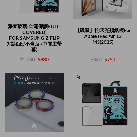
淨面玻璃(全滿保護FULL-
【磁吸】抗眩光類紙模For
COVERED)
Apple iPad Air 13
FOR SAMSUNG Z FLIP
M3(2025)
7(黑)(正/不含反+中間主螢
幕)
$880
$750
$1,080
$880