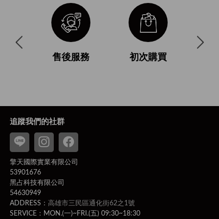
與使用條
售後服務
初次購買
付
追蹤我們的社群
擎天國際實業有限公司
53901676
黑占科技有限公司
54630949
ADDRESS：
高雄市三民區通化街62之1號
SERVICE：MON.(一)~FRI.(五) 09:30~18:30