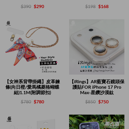
$198
$168
$390
$290
【女神系背帶掛繩】皮革鍊
【iRings】AR藍寶石鏡頭保
條(向日橙/愛馬橘菱格蝴蝶
護貼FOR iPhone 17 Pro
結)1.1M(附調節扣)
Max-星鑽沙漠鈦
$780
$780
$850
$750