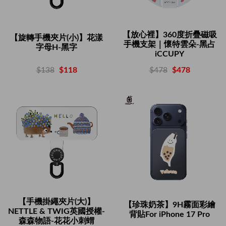
【放心裡】360度折疊磁吸
【旋轉手機夾片(小)】花漾
手機支架｜懷特雲朵-黑占
字母H-黑字
iCCUPY
$138
$118
$478
$478
【手機掛繩夾片(大)】
【珍珠奶茶】9H霧面彩繪
NETTLE & TWIG英國授權-
背貼For iPhone 17 Pro
森森物語-花花小刺蝟