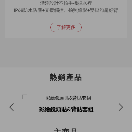
漂浮設計不怕手機掉水裡
IP68防水防塵+支援觸控、拍照錄影+雙掛勾超好背
了解更多
熱銷產品
彩繪鏡頭貼&背貼套組