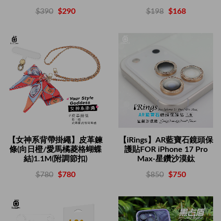
$198
$168
$390
$290
【女神系背帶掛繩】皮革鍊
【iRings】AR藍寶石鏡頭保
條(向日橙/愛馬橘菱格蝴蝶
護貼FOR iPhone 17 Pro
結)1.1M(附調節扣)
Max-星鑽沙漠鈦
$780
$780
$850
$750