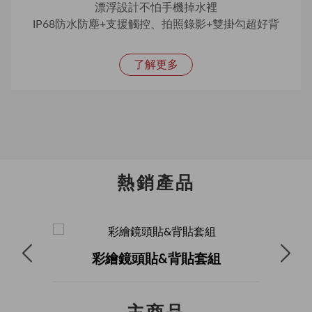
漂浮設計不怕手機掉水裡
IP68防水防塵+支援觸控、拍照錄影+雙掛勾超好背
了解更多
熱銷產品
彩繪鏡頭貼&背貼套組