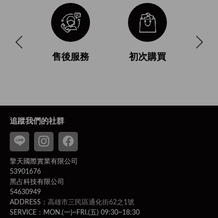
與使用條
售後服務
初次購買
付
追蹤我們的社群
擎天國際實業有限公司
53901676
黑占科技有限公司
54630949
ADDRESS：
高雄市三民區通化街62之1號
SERVICE：MON.(一)~FRI.(五) 09:30~18:30