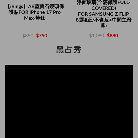
淨面玻璃(全滿保護FULL-
【iRings】AR藍寶石鏡頭保
COVERED)
護貼FOR iPhone 17 Pro
FOR SAMSUNG Z FLIP
Max-燒鈦
8(黑)(正/不含反+中間主螢
幕)
$850
$750
$1,080
$880
黑占秀