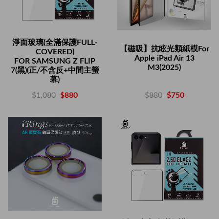
淨面玻璃(全滿保護FULL-
【磁吸】抗眩光類紙模For
COVERED)
Apple iPad Air 13
FOR SAMSUNG Z FLIP
M3(2025)
7(黑)(正/不含反+中間主螢
幕)
$880
$750
$1,080
$880