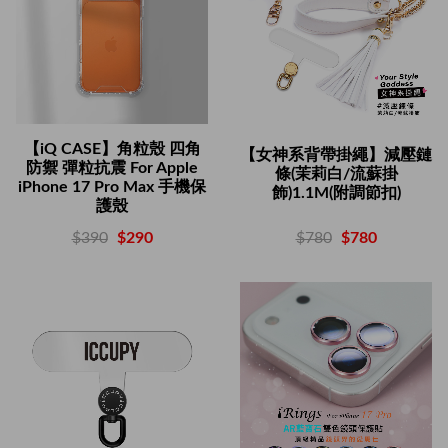
【iQ CASE】角粒殼 四角
【女神系背帶掛繩】減壓鏈
防禦 彈粒抗震 For Apple
條(茉莉白/流蘇掛
iPhone 17 Pro Max 手機保
飾)1.1M(附調節扣)
護殼
$780
$780
$390
$290