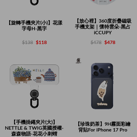
【放心裡】360度折疊磁吸
【旋轉手機夾片(小)】花漾
手機支架｜懷特雲朵-黑占
字母H-黑字
iCCUPY
$138
$118
$478
$478
【手機掛繩夾片(大)】
【珍珠奶茶】9H霧面彩繪
NETTLE & TWIG英國授權-
背貼For iPhone 17 Pro
森森物語-花花小刺蝟