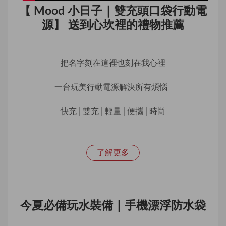
【 Mood 小日子｜雙充頭口袋行動電
源】 送到心坎裡的禮物推薦
把名字刻在這裡也刻在我心裡
一台玩美行動電源解決所有煩惱  
快充│雙充│輕量│便攜│時尚
了解更多
今夏必備玩水裝備｜手機漂浮防水袋