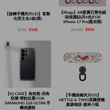
【iRings】AR藍寶石雙色鏡
【旋轉手機夾片(小)】客製
頭保護貼(共6色)FOR
化英文名A款(黑)
iPhone 17 Pro(藍岩黑)
$188
$168
$1,080
$950
【iQ CASE】角粒殼-四角
【手機掛繩夾片(小)】
防禦 彈粒抗震 FOR
NETTLE & TWIG英國授權-
SAMAUNG S26 ULTRA 手
森森物語-森林小狐
機保護殼