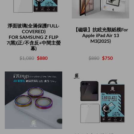
淨面玻璃(全滿保護FULL-
【磁吸】抗眩光類紙模For
COVERED)
Apple iPad Air 13
FOR SAMSUNG Z FLIP
M3(2025)
7(黑)(正/不含反+中間主螢
幕)
$880
$750
$1,080
$880