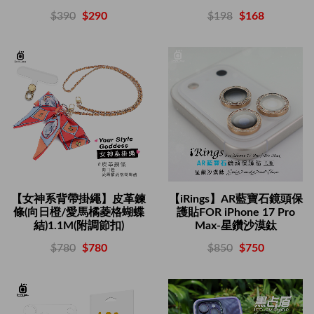
$198
$168
$390
$290
【女神系背帶掛繩】皮革鍊
【iRings】AR藍寶石鏡頭保
條(向日橙/愛馬橘菱格蝴蝶
護貼FOR iPhone 17 Pro
結)1.1M(附調節扣)
Max-星鑽沙漠鈦
$780
$780
$850
$750