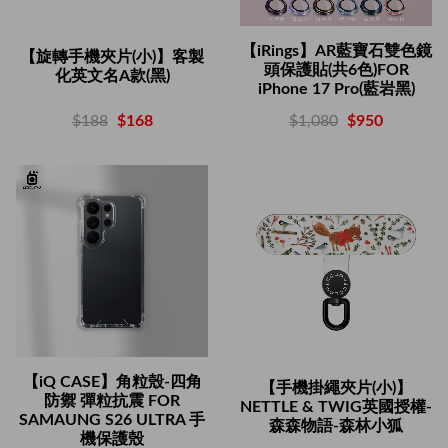
【iRings】AR藍寶石雙色鏡
【旋轉手機夾片(小)】客製
頭保護貼(共6色)FOR
化英文名A款(黑)
iPhone 17 Pro(藍岩黑)
$188
$168
$1,080
$950
【iQ CASE】角粒殼-四角
【手機掛繩夾片(小)】
防禦 彈粒抗震 FOR
NETTLE & TWIG英國授權-
SAMAUNG S26 ULTRA 手
森森物語-森林小狐
機保護殼