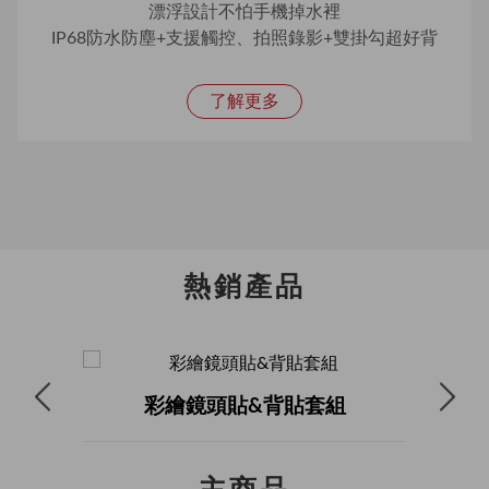
漂浮設計不怕手機掉水裡
IP68防水防塵+支援觸控、拍照錄影+雙掛勾超好背
了解更多
熱銷產品
彩繪鏡頭貼&背貼套組