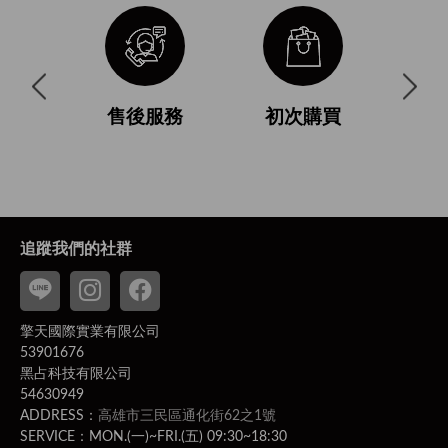
與使用條
售後服務
初次購買
付
追蹤我們的社群
擎天國際實業有限公司
53901676
黑占科技有限公司
54630949
ADDRESS：
高雄市三民區通化街62之1號
SERVICE：MON.(一)~FRI.(五) 09:30~18:30