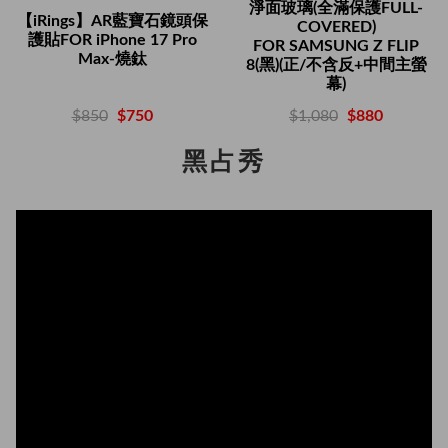
淨面玻璃(全滿保護FULL-
【iRings】AR藍寶石鏡頭保
COVERED)
護貼FOR iPhone 17 Pro
FOR SAMSUNG Z FLIP
Max-燒鈦
8(黑)(正/不含反+中間主螢
幕)
$850
$750
$1,080
$880
黑占秀