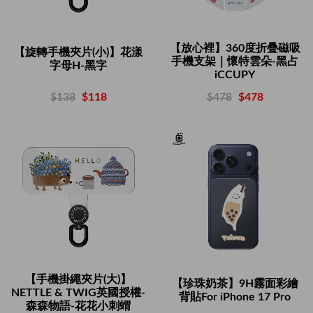
【放心裡】360度折疊磁吸
【旋轉手機夾片(小)】花漾
手機支架｜懷特雲朵-黑占
字母H-黑字
iCCUPY
$138
$118
$478
$478
【手機掛繩夾片(大)】
【珍珠奶茶】9H霧面彩繪
NETTLE & TWIG英國授權-
背貼For iPhone 17 Pro
森森物語-花花小刺蝟