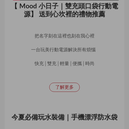
【 Mood 小日子｜雙充頭口袋行動電
源】 送到心坎裡的禮物推薦
把名字刻在這裡也刻在我心裡
一台玩美行動電源解決所有煩惱  
快充│雙充│輕量│便攜│時尚
了解更多
今夏必備玩水裝備｜手機漂浮防水袋