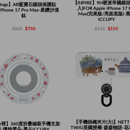
【iNPIRE】9H硬派帝國鏡頭貼
Rings】AR藍寶石鏡頭保護貼
入)FOR Apple iPhone 17 
iPhone 17 Pro Max-星鑽沙漠
Max(完美版/亮面底版)-
鈦
iCCUPY
$850
$750
$155
$155
【手機掛繩夾片(大)】NETTL
心裡】360度折疊磁吸手機支架
TWIG英國授權-森森物語-
｜懷特雲朵-黑占iCCUPY