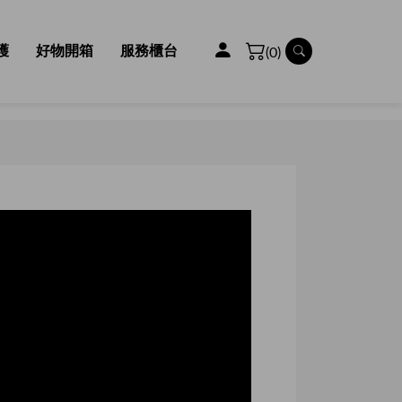
護
好物開箱
服務櫃台
(0)