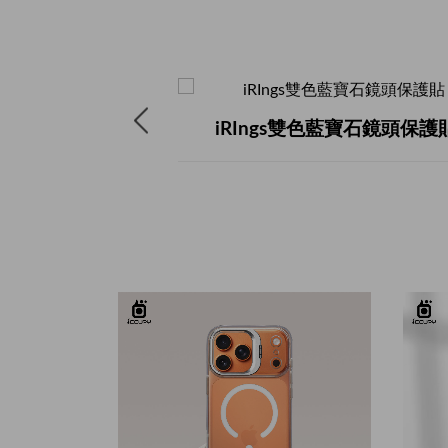
&背貼套組
小日子-客製化姓名