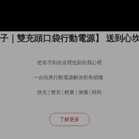
 小日子｜雙充頭口袋行動電源】 送到心
把名字刻在這裡也刻在我心裡
一台玩美行動電源解決所有煩惱  
快充│雙充│輕量│便攜│時尚
了解更多