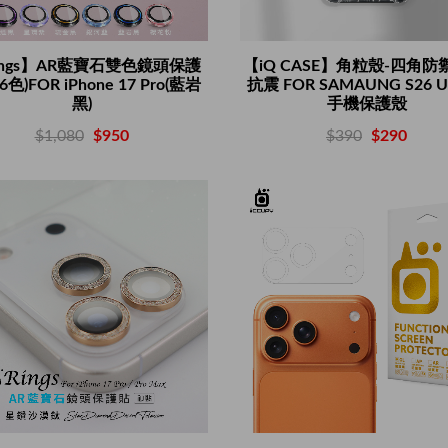
ings】AR藍寶石雙色鏡頭保護
【iQ CASE】角粒殼-四角防
色)FOR iPhone 17 Pro(藍岩
抗震 FOR SAMAUNG S26 U
黑)
手機保護殼
$1,080
$950
$390
$290