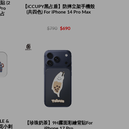
 (2
【iCCUPY黑占盾】防摔立架手機殼
Pro
(共四色) For iPhone 14 Pro Max
黑占
$790
$690
E &
【珍珠奶茶】9H霧面彩繪背貼For
花花小刺
iPhone 17 Pro