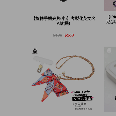
【iR
【旋轉手機夾片(小)】客製化英文名
貼(共6
A款(黑)
$188
$168