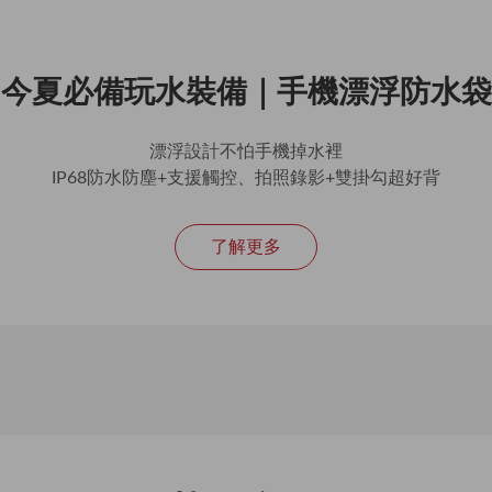
今夏必備玩水裝備｜手機漂浮防水袋
漂浮設計不怕手機掉水裡
IP68防水防塵+支援觸控、拍照錄影+雙掛勾超好背
了解更多