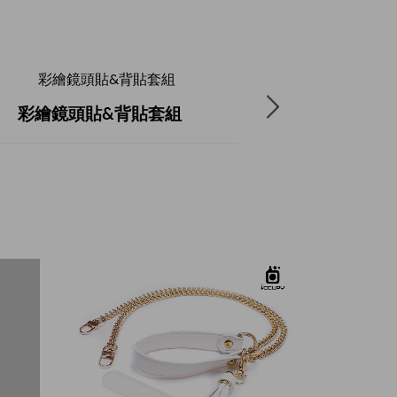
黑占盾平板-懶懶怪
iRIngs雙色