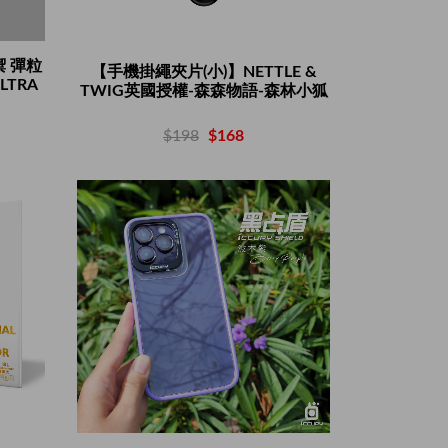
禦 彈粒
【手機掛繩夾片(小)】NETTLE &
LTRA
TWIG英國授權-森森物語-森林小狐
$198
$168