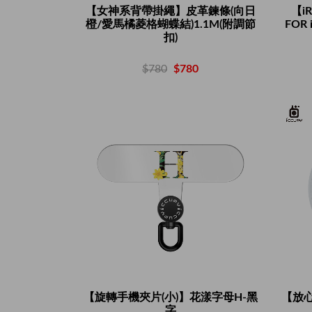
【女神系背帶掛繩】皮革鍊條(向日
【i
橙/愛馬橘菱格蝴蝶結)1.1M(附調節
FOR 
扣)
$780
$780
【旋轉手機夾片(小)】花漾字母H-黑
【放
字