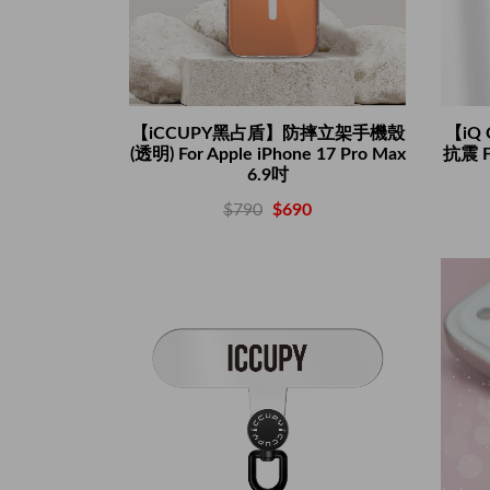
【iCCUPY黑占盾】防摔立架手機殼
【iQ
(透明) For Apple iPhone 17 Pro Max
抗震 F
6.9吋
$790
$690