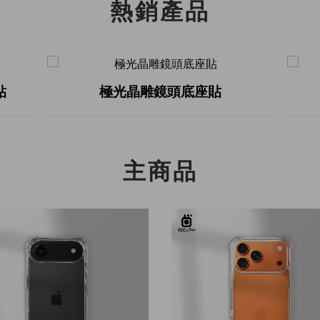
熱銷產品
小日子-懶懶怪
主商品