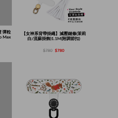
禦 彈粒
【女神系背帶掛繩】減壓鏈條(茉莉
o Max
白/流蘇掛飾)1.1M(附調節扣)
$780
$780