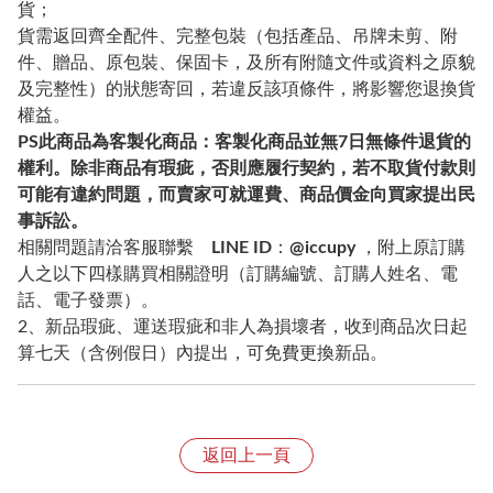
貨；
貨需返回齊全配件、完整包裝（包括產品、吊牌未剪、附
件、贈品、原包裝、保固卡，及所有附隨文件或資料之原貌
及完整性）的狀態寄回，若違反該項條件，將影響您退換貨
權益。
PS
此商品為客製化商品：客製化商品並無7日無條件退貨的
權利。除非商品有瑕疵，否則應履行契約，若不取貨付款則
可能有違約問題，而賣家可就運費、商品價金向買家提出民
事訴訟。
相關問題請洽客服聯繫
LINE ID
：
@iccupy
，附上原訂購
人之以下四樣購買相關證明（訂購編號、訂購人姓名、電
話、電子發票）。
2、新品瑕疵、運送瑕疵和非人為損壞者，收到商品次日起
算七天（含例假日）內提出，可免費更換新品。
返回上一頁