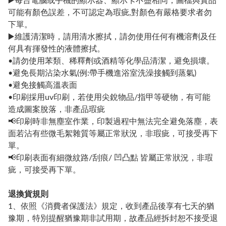
▶️每台電腦或手機的顯示器、顯示卡不盡相同，圖檔與實品
可能有顏色誤差，不可認定為瑕疵,對顏色有嚴格要求者勿
下單。
▶️維護清潔時，請用清水擦拭，請勿使用任何有機溶劑及任
何具有揮發性的液體擦拭。
•請勿使用苯類、稀釋劑或酒精等化學品清潔，避免損壞。
•避免長期沾染水氣(例:帶手機進浴室洗澡接觸到蒸氣)
•避免接觸高溫表面
•印刷採用uv印刷，若使用尖銳物品/指甲等硬物，有可能
造成圖案脫落，非產品瑕疵
📢印刷時非無塵室作業，印製過程中無法完全避免落塵，表
面若沾有些微毛絮雜質等屬正常狀況，非瑕疵，可接受再下
單。
📢印刷表面有細微紋路/刮痕/ 凹凸點 皆屬正常狀況，非瑕
疵，可接受再下單。
退換貨規則
1、依照《消費者保護法》規定，收到產品後享有七天的猶
豫期，特別提醒猶豫期非試用期，故產品經拆封恕不接受退