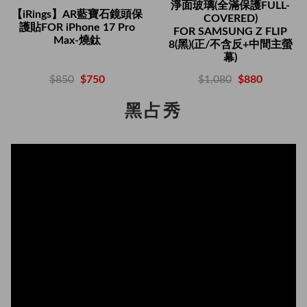
淨面玻璃(全滿保護FULL-
【iRings】AR藍寶石鏡頭保
COVERED)
護貼FOR iPhone 17 Pro
FOR SAMSUNG Z FLIP
Max-燒鈦
8(黑)(正/不含反+中間主螢
幕)
$850
$750
$1,080
$880
黑占秀