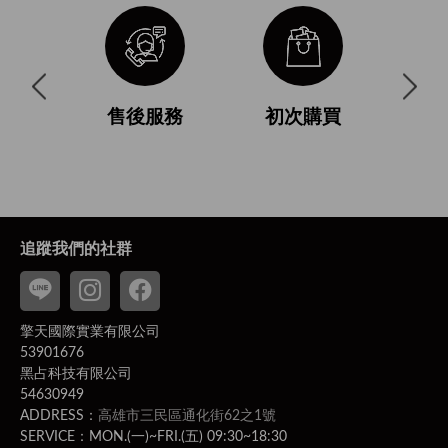
與使用條
售後服務
初次購買
付
追蹤我們的社群
擎天國際實業有限公司
53901676
黑占科技有限公司
54630949
ADDRESS：
高雄市三民區通化街62之1號
SERVICE：MON.(一)~FRI.(五) 09:30~18:30