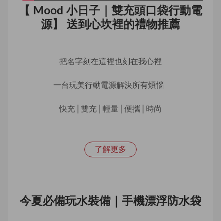
【 Mood 小日子｜雙充頭口袋行動電
源】 送到心坎裡的禮物推薦
把名字刻在這裡也刻在我心裡
一台玩美行動電源解決所有煩惱  
快充│雙充│輕量│便攜│時尚
了解更多
今夏必備玩水裝備｜手機漂浮防水袋