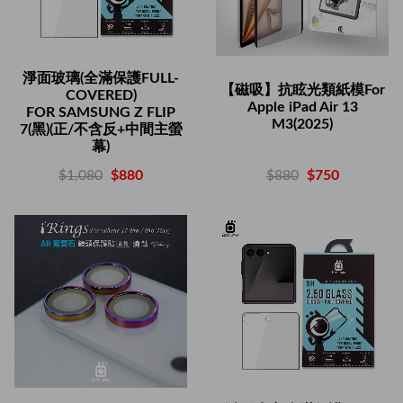
淨面玻璃(全滿保護FULL-
【磁吸】抗眩光類紙模For
COVERED)
Apple iPad Air 13
FOR SAMSUNG Z FLIP
M3(2025)
7(黑)(正/不含反+中間主螢
幕)
$880
$750
$1,080
$880