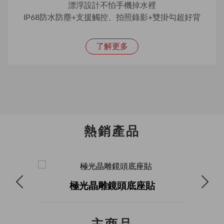
漂浮設計不怕手機掉水裡
IP68防水防塵+支援觸控、拍照錄影+雙掛勾超好背
了解更多
熱銷產品
護貼
極光晶雕鏡頭底座貼