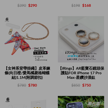
$198
$168
$390
$290
【女神系背帶掛繩】皮革鍊
【iRings】AR藍寶石鏡頭保
條(向日橙/愛馬橘菱格蝴蝶
護貼FOR iPhone 17 Pro
結)1.1M(附調節扣)
Max-星鑽沙漠鈦
$780
$780
$850
$750