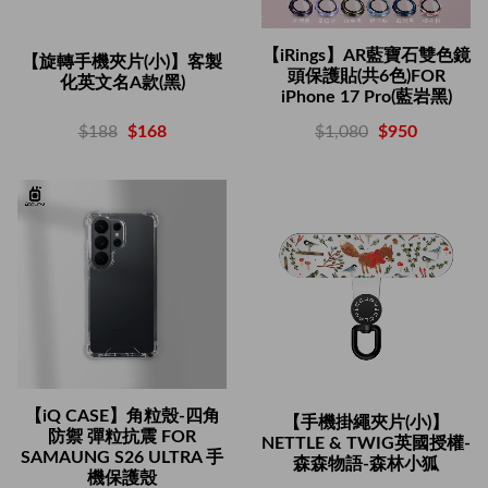
【iRings】AR藍寶石雙色鏡
【旋轉手機夾片(小)】客製
頭保護貼(共6色)FOR
化英文名A款(黑)
iPhone 17 Pro(藍岩黑)
$188
$168
$1,080
$950
【iQ CASE】角粒殼-四角
【手機掛繩夾片(小)】
防禦 彈粒抗震 FOR
NETTLE & TWIG英國授權-
SAMAUNG S26 ULTRA 手
森森物語-森林小狐
機保護殼