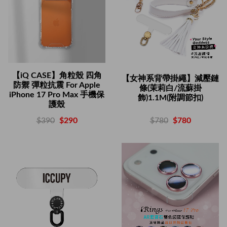
【iQ CASE】角粒殼 四角
【女神系背帶掛繩】減壓鏈
防禦 彈粒抗震 For Apple
條(茉莉白/流蘇掛
iPhone 17 Pro Max 手機保
飾)1.1M(附調節扣)
護殼
$780
$780
$390
$290