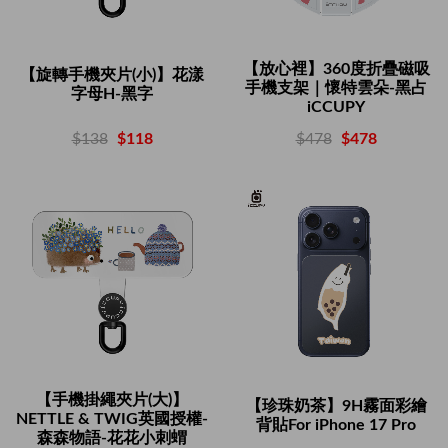
【放心裡】360度折疊磁吸
【旋轉手機夾片(小)】花漾
手機支架｜懷特雲朵-黑占
字母H-黑字
iCCUPY
$138
$118
$478
$478
【手機掛繩夾片(大)】
【珍珠奶茶】9H霧面彩繪
NETTLE & TWIG英國授權-
背貼For iPhone 17 Pro
森森物語-花花小刺蝟