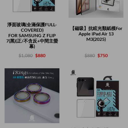
淨面玻璃(全滿保護FULL-
【磁吸】抗眩光類紙模For
COVERED)
Apple iPad Air 13
FOR SAMSUNG Z FLIP
M3(2025)
7(黑)(正/不含反+中間主螢
幕)
$880
$750
$1,080
$880