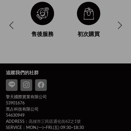
與使用條
售後服務
初次購買
付
追蹤我們的社群
擎天國際實業有限公司
53901676
黑占科技有限公司
54630949
ADDRESS：
高雄市三民區通化街62之1號
SERVICE：MON.(一)~FRI.(五) 09:30~18:30