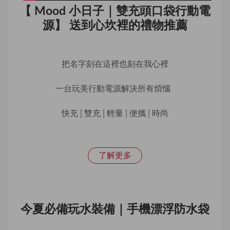
【 Mood 小日子｜雙充頭口袋行動電
源】 送到心坎裡的禮物推薦
把名字刻在這裡也刻在我心裡
一台玩美行動電源解決所有煩惱  
快充│雙充│輕量│便攜│時尚
了解更多
今夏必備玩水裝備｜手機漂浮防水袋