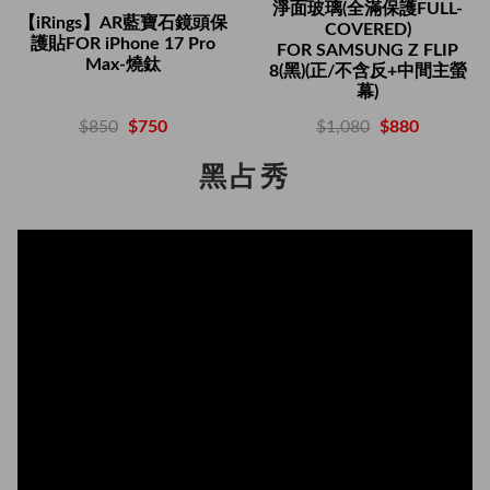
淨面玻璃(全滿保護FULL-
【iRings】AR藍寶石鏡頭保
COVERED)
護貼FOR iPhone 17 Pro
FOR SAMSUNG Z FLIP
Max-燒鈦
8(黑)(正/不含反+中間主螢
幕)
$850
$750
$1,080
$880
黑占秀