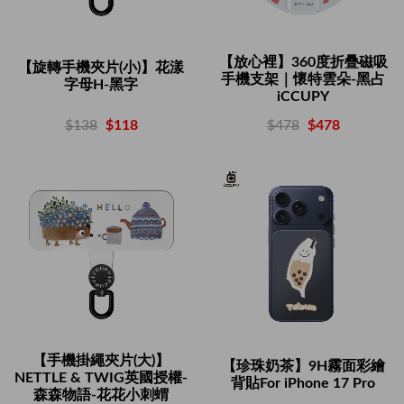
【放心裡】360度折疊磁吸
【旋轉手機夾片(小)】花漾
手機支架｜懷特雲朵-黑占
字母H-黑字
iCCUPY
$138
$118
$478
$478
【手機掛繩夾片(大)】
【珍珠奶茶】9H霧面彩繪
NETTLE & TWIG英國授權-
背貼For iPhone 17 Pro
森森物語-花花小刺蝟