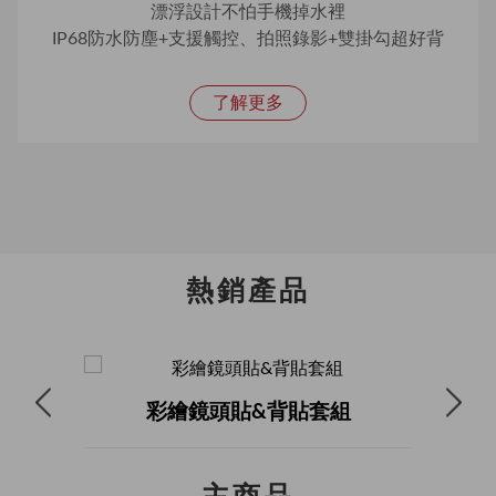
漂浮設計不怕手機掉水裡
IP68防水防塵+支援觸控、拍照錄影+雙掛勾超好背
了解更多
熱銷產品
彩繪鏡頭貼&背貼套組