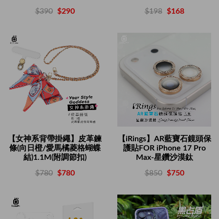
$198
$168
$390
$290
【女神系背帶掛繩】皮革鍊
【iRings】AR藍寶石鏡頭保
條(向日橙/愛馬橘菱格蝴蝶
護貼FOR iPhone 17 Pro
結)1.1M(附調節扣)
Max-星鑽沙漠鈦
$780
$780
$850
$750