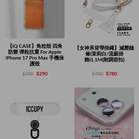
【iQ CASE】角粒殼 四角
【女神系背帶掛繩】減壓鏈
防禦 彈粒抗震 For Apple
條(茉莉白/流蘇掛
iPhone 17 Pro Max 手機保
飾)1.1M(附調節扣)
護殼
$780
$780
$390
$290