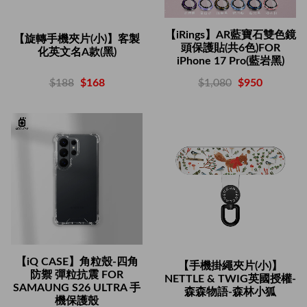
【iRings】AR藍寶石雙色鏡
【旋轉手機夾片(小)】客製
頭保護貼(共6色)FOR
化英文名A款(黑)
iPhone 17 Pro(藍岩黑)
$188
$168
$1,080
$950
【iQ CASE】角粒殼-四角
【手機掛繩夾片(小)】
防禦 彈粒抗震 FOR
NETTLE & TWIG英國授權-
SAMAUNG S26 ULTRA 手
森森物語-森林小狐
機保護殼