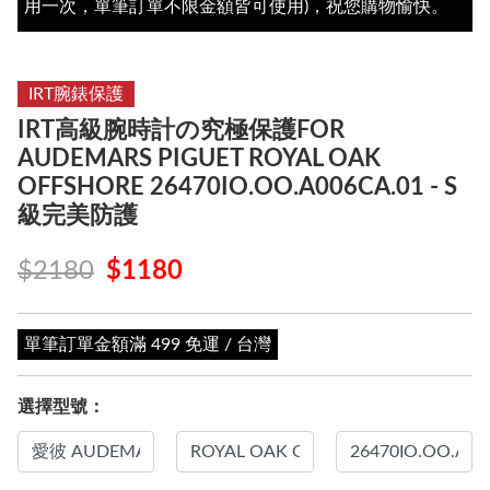
用一次，單筆訂單不限金額皆可使用)，祝您購物愉快。
IRT腕錶保護
IRT高級腕時計の究極保護FOR
AUDEMARS PIGUET ROYAL OAK
OFFSHORE 26470IO.OO.A006CA.01 - S
級完美防護
$2180
$1180
單筆訂單金額滿 499 免運 / 台灣
選擇型號：