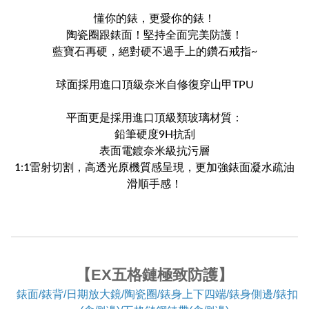
懂你的錶，更愛你的錶！
陶瓷圈跟錶面！堅持全面完美防護！
藍寶石再硬，絕對硬不過手上的鑽石戒指~
球面採用進口頂級奈米自修復穿山甲TPU
平面更是採用進口頂級類玻璃材質：
鉛筆硬度9H抗刮
表面電鍍奈米級抗污層
1:1雷射切割，高透光原機質感呈現，更加強錶面凝水疏油
滑順手感！
【EX五格鏈極致防護】
錶面/錶背/日期放大鏡/陶瓷圈/錶身上下四端/錶身側邊/錶扣