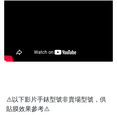
⚠️以下影片手錶型號非賣場型號，供
貼膜效果參考⚠️