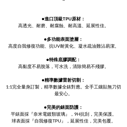
●
進口頂級TPU原材：
高透光、耐磨、耐腐蝕、耐高溫、延展性佳。
●
多功能表面塗層：
高度自我修復功能、抗UV耐黃化、凝水疏油難沾易潔。
●
特殊底膠調配：
高黏度不易脫落，可水洗，清除簡易不殘膠。
●
精準數據雷射切割：
1:1完全量身訂製，精準數據全錶對應。全手工鑲貼無刀切
最安心。
●
完美的錶面防護：
平錶面採『奈米電鍍類玻璃』，9H抗刮，完美保護。
球表面採『自我修復TPU』，延展性佳，完美包覆。