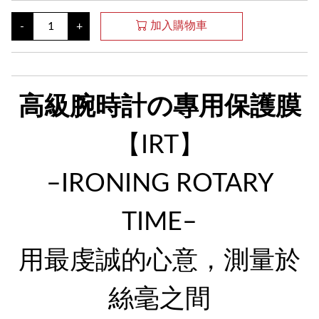
加入購物車
-
+
高級腕時計の專用保護膜
【IRT】
–IRONING ROTARY
TIME–
用最虔誠的心意，測量於
絲毫之間