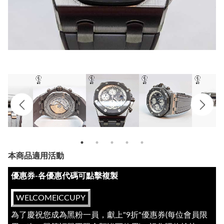
本商品適用活動
優惠券-各優惠代碼可點擊複製
WELCOMEICCUPY
為了慶祝您成為黑粉一員，獻上"9折"優惠券(每位會員限