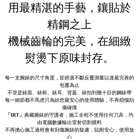
用最精湛的手藝，鑲貼於
精鋼之上
機械齒輪的完美，在細緻
熨燙下原味封存。
每一支腕錶的尺寸角度，皆經過不斷反覆測量以達最完善的
包覆為止
不管是錶面、錶框、錶耳、背蓋、錶扣到幾十目的鋼錶帶
每一細節都不馬虎只為給您最安心的使用體驗，不再煩惱刮
傷碰撞
「IRT」
典藏腕錶的守護者，施工全程不使用任何刀具，均
由電腦數據輸出雷射切割膜料
不再擔心施工過程會有刮傷腕錶的疑慮，貼附安心，使用放
心