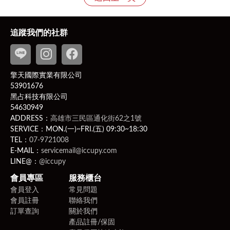
猶豫期，特別提醒猶豫期非試用期，故產品經拆封恕不接
受退貨；
貨需返回齊全配件、完整包裝（包括產品、吊牌未剪、附
追蹤我們的社群
件、贈品、原包裝、保固卡，及所有附隨文件或資料之原
貌及完整性）的狀態寄回，若違反該項條件，將影響您退
換貨權益。
擎天國際實業有限公司
PS
此商品為客製化商品：客製化商品並無7日無條件退貨
53901676
的權利。除非商品有瑕疵，否則應履行契約，若不取貨付
黑占科技有限公司
款則可能有違約問題，而賣家可就運費、商品價金向買家
54630949
提出民事訴訟。
ADDRESS：
高雄市三民區通化街62之1號
相關問題請洽客服聯繫
LINE ID
：
@iccupy
，附上原訂
SERVICE：MON.(一)~FRI.(五) 09:30~18:30
購人之以下四樣購買相關證明（訂購編號、訂購人姓名、
TEL：
07-9721008
E-MAIL：
servicemail@iccupy.com
電話、電子發票）。
LINE@：
@iccupy
2、新品瑕疵、運送瑕疵和非人為損壞者，收到商品次日
起算七天（含例假日）內提出，可免費更換新品。
會員專區
服務櫃台
會員登入
常見問題
會員註冊
聯絡我們
訂單查詢
關於我們
產品註冊/保固