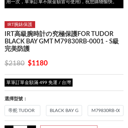
用一次，單筆訂單不限金額皆可使用)，祝您購物愉快。
IRT腕錶保護
IRT高級腕時計の究極保護FOR TUDOR
BLACK BAY GMT M79830RB-0001 - S級
完美防護
$2180
$1180
單筆訂單金額滿 499 免運 / 台灣
選擇型號：