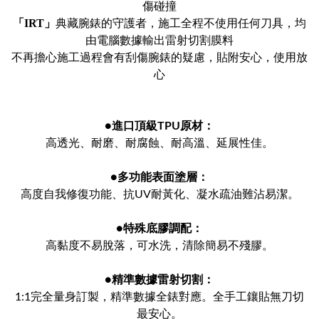
傷碰撞
「IRT」
典藏腕錶的守護者，施工全程不使用任何刀具，均
由電腦數據輸出雷射切割膜料
不再擔心施工過程會有刮傷腕錶的疑慮，貼附安心，使用放
心
●
進口頂級TPU原材：
高透光、耐磨、耐腐蝕、耐高溫、延展性佳。
●
多功能表面塗層：
高度自我修復功能、抗UV耐黃化、凝水疏油難沾易潔。
●
特殊底膠調配：
高黏度不易脫落，可水洗，清除簡易不殘膠。
●
精準數據雷射切割：
1:1完全量身訂製，精準數據全錶對應。全手工鑲貼無刀切
最安心。