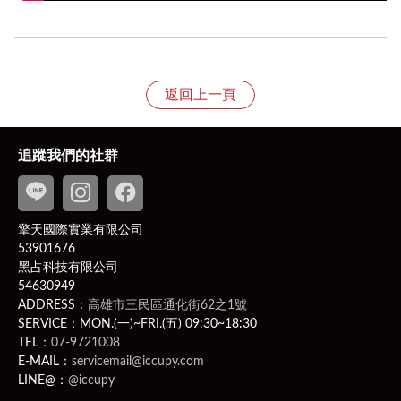
退換貨規則
1、依照《消費者保護法》規定，收到產品後享有七天的
返回上一頁
猶豫期，特別提醒猶豫期非試用期，故產品經拆封恕不接
受退貨；
貨需返回齊全配件、完整包裝（包括產品、吊牌未剪、附
追蹤我們的社群
件、贈品、原包裝、保固卡，及所有附隨文件或資料之原
貌及完整性）的狀態寄回，若違反該項條件，將影響您退
換貨權益。
擎天國際實業有限公司
PS
此商品為客製化商品：客製化商品並無7日無條件退貨
53901676
的權利。除非商品有瑕疵，否則應履行契約，若不取貨付
黑占科技有限公司
款則可能有違約問題，而賣家可就運費、商品價金向買家
54630949
提出民事訴訟。
ADDRESS：
高雄市三民區通化街62之1號
相關問題請洽客服聯繫
LINE ID
：
@iccupy
，附上原訂
SERVICE：MON.(一)~FRI.(五) 09:30~18:30
購人之以下四樣購買相關證明（訂購編號、訂購人姓名、
TEL：
07-9721008
E-MAIL：
servicemail@iccupy.com
電話、電子發票）。
LINE@：
@iccupy
2、新品瑕疵、運送瑕疵和非人為損壞者，收到商品次日