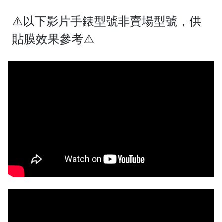
⚠️以下影片手錶型號非賣場型號，供
貼膜效果參考⚠️