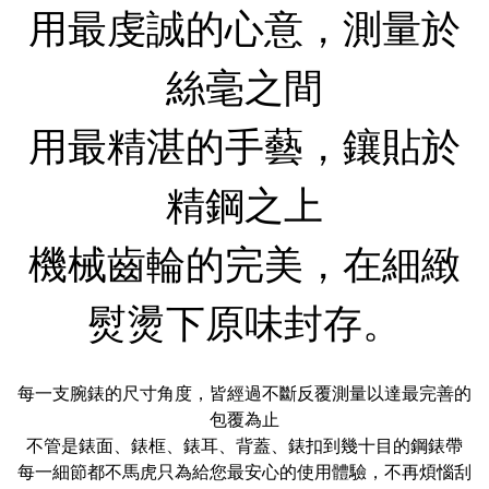
用最虔誠的心意，測量於
絲毫之間
用最精湛的手藝，鑲貼於
精鋼之上
機械齒輪的完美，在細緻
熨燙下原味封存。
每一支腕錶的尺寸角度，皆經過不斷反覆測量以達最完善的
包覆為止
不管是錶面、錶框、錶耳、背蓋、錶扣到幾十目的鋼錶帶
每一細節都不馬虎只為給您最安心的使用體驗，不再煩惱刮