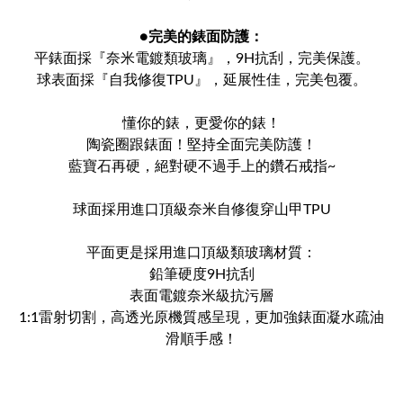
●
完美的錶面防護：
平錶面採『奈米電鍍類玻璃』，9H抗刮，完美保護。
球表面採『自我修復TPU』，延展性佳，完美包覆。
懂你的錶，更愛你的錶！
陶瓷圈跟錶面！堅持全面完美防護！
藍寶石再硬，絕對硬不過手上的鑽石戒指~
球面採用進口頂級奈米自修復穿山甲TPU
平面更是採用進口頂級類玻璃材質：
鉛筆硬度9H抗刮
表面電鍍奈米級抗污層
1:1雷射切割，高透光原機質感呈現，更加強錶面凝水疏油
滑順手感！