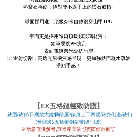
藍寶石再硬，絕對硬不過手上的鑽石戒指~
球面採用進口頂級奈米自修復穿山甲TPU
平面更是採用進口頂級類玻璃材質：
鉛筆硬度9H抗刮
表面電鍍奈米級抗污層
1:1雷射切割，高透光原機質感呈現，更加強錶面凝水疏油
滑順手感！
【EX五格鏈極致防護】
錶面/錶背/日期放大鏡/陶瓷圈/錶身上下四端/錶身側邊/錶扣
(含側邊)/五格鏈鋼錶帶(含側邊)
※
示意僅供參考,實際範圍依照實際錶款而訂