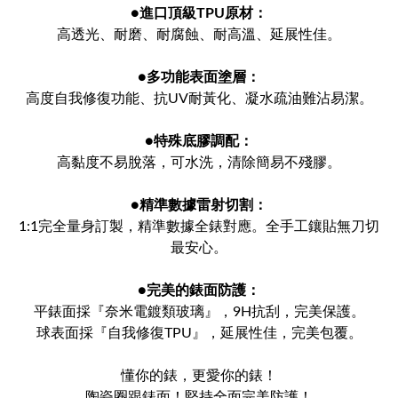
●
進口頂級TPU原材：
高透光、耐磨、耐腐蝕、耐高溫、延展性佳。
●
多功能表面塗層：
高度自我修復功能、抗UV耐黃化、凝水疏油難沾易潔。
●
特殊底膠調配：
高黏度不易脫落，可水洗，清除簡易不殘膠。
●
精準數據雷射切割：
1:1完全量身訂製，精準數據全錶對應。全手工鑲貼無刀切
最安心。
●
完美的錶面防護：
平錶面採『奈米電鍍類玻璃』，9H抗刮，完美保護。
球表面採『自我修復TPU』，延展性佳，完美包覆。
懂你的錶，更愛你的錶！
陶瓷圈跟錶面！堅持全面完美防護！