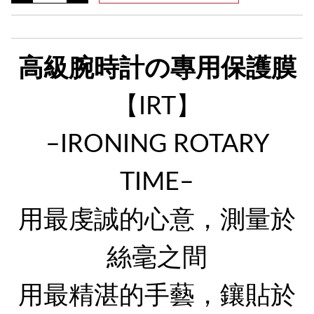
高級腕時計の專用保護膜
【IRT】
–IRONING ROTARY
TIME–
用最虔誠的心意，測量於
絲毫之間
用最精湛的手藝，鑲貼於