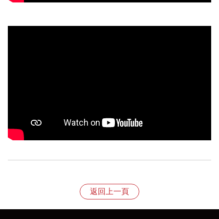
退換貨規則
1、依照《消費者保護法》規定，收到產品後享有七天的
返回上一頁
猶豫期，特別提醒猶豫期非試用期，故產品經拆封恕不接
受退貨；