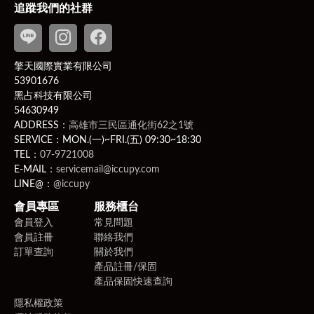
貨需返回齊全配件、完整包裝（包括產品、吊牌未剪、附
追蹤我們的社群
件、贈品、原包裝、保固卡，及所有附隨文件或資料之原
貌及完整性）的狀態寄回，若違反該項條件，將影響您退
換貨權益。
擎天國際實業有限公司
PS
此商品為客製化商品：客製化商品並無7日無條件退貨
53901676
的權利。除非商品有瑕疵，否則應履行契約，若不取貨付
黑占科技有限公司
款則可能有違約問題，而賣家可就運費、商品價金向買家
54630949
提出民事訴訟。
ADDRESS：
高雄市三民區通化街62之1號
相關問題請洽客服聯繫
LINE ID
：
@iccupy
，附上原訂
SERVICE：MON.(一)~FRI.(五) 09:30~18:30
購人之以下四樣購買相關證明（訂購編號、訂購人姓名、
TEL：
07-9721008
E-MAIL：
servicemail@iccupy.com
電話、電子發票）。
LINE@：
@iccupy
2、新品瑕疵、運送瑕疵和非人為損壞者，收到商品次日
起算七天（含例假日）內提出，可免費更換新品。
會員專區
服務櫃台
會員登入
常見問題
會員註冊
聯絡我們
訂單查詢
關於我們
產品註冊/保固
產品保固快速查詢
隱私權政策