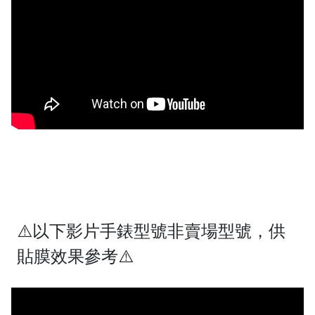
⚠️以下影片手錶型號非賣場型號，供
貼膜效果參考⚠️