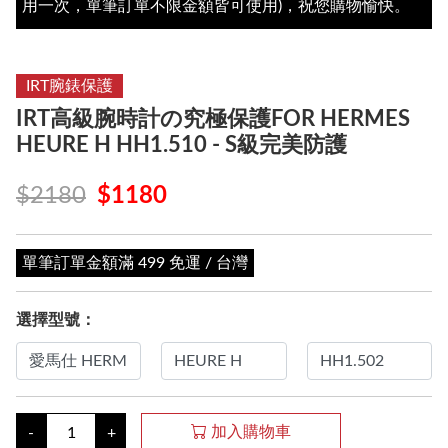
用一次，單筆訂單不限金額皆可使用)，祝您購物愉快。
IRT腕錶保護
IRT高級腕時計の究極保護FOR HERMES
HEURE H HH1.510 - S級完美防護
$2180
$1180
單筆訂單金額滿 499 免運 / 台灣
選擇型號：
加入購物車
-
+