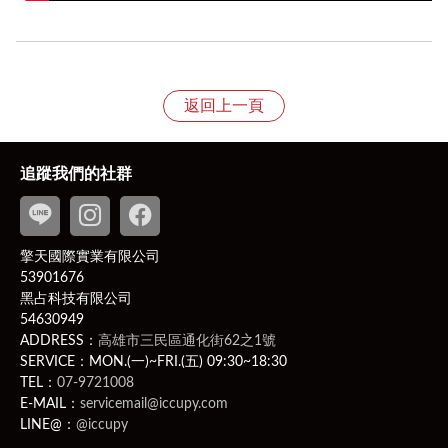
退換貨規則
1、依照《消費者保護法》規定，收到產品後享有七天的
返回上一頁
猶豫期，特別提醒猶豫期非試用期，故產品經拆封恕不接
受退貨；
貨需返回齊全配件、完整包裝（包括產品、吊牌未剪、附
追蹤我們的社群
件、贈品、原包裝、保固卡，及所有附隨文件或資料之原
貌及完整性）的狀態寄回，若違反該項條件，將影響您退
換貨權益。
擎天國際實業有限公司
PS
此商品為客製化商品：客製化商品並無7日無條件退貨
53901676
的權利。除非商品有瑕疵，否則應履行契約，若不取貨付
黑占科技有限公司
款則可能有違約問題，而賣家可就運費、商品價金向買家
54630949
提出民事訴訟。
ADDRESS：
高雄市三民區通化街62之1號
相關問題請洽客服聯繫
LINE ID
：
@iccupy
，附上原訂
SERVICE：MON.(一)~FRI.(五) 09:30~18:30
購人之以下四樣購買相關證明（訂購編號、訂購人姓名、
TEL：
07-9721008
E-MAIL：
servicemail@iccupy.com
電話、電子發票）。
LINE@：
@iccupy
2、新品瑕疵、運送瑕疵和非人為損壞者，收到商品次日