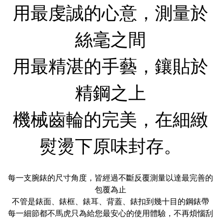
用最虔誠的心意，測量於
絲毫之間
用最精湛的手藝，鑲貼於
精鋼之上
機械齒輪的完美，在細緻
熨燙下原味封存。
每一支腕錶的尺寸角度，皆經過不斷反覆測量以達最完善的
包覆為止
不管是錶面、錶框、錶耳、背蓋、錶扣到幾十目的鋼錶帶
每一細節都不馬虎只為給您最安心的使用體驗，不再煩惱刮