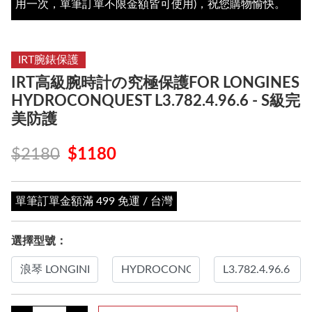
用一次，單筆訂單不限金額皆可使用)，祝您購物愉快。
IRT腕錶保護
IRT高級腕時計の究極保護FOR LONGINES
HYDROCONQUEST L3.782.4.96.6 - S級完
美防護
$2180
$1180
單筆訂單金額滿 499 免運 / 台灣
選擇型號：