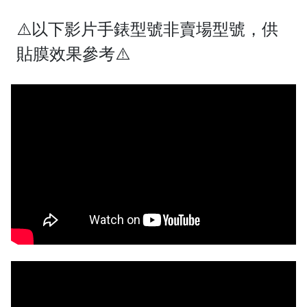
⚠️以下影片手錶型號非賣場型號，供
貼膜效果參考⚠️