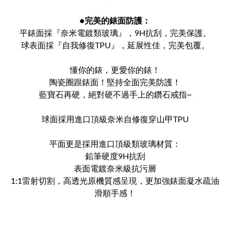
●
完美的錶面防護：
平錶面採『奈米電鍍類玻璃』，9H抗刮，完美保護。
球表面採『自我修復TPU』，延展性佳，完美包覆。
懂你的錶，更愛你的錶！
陶瓷圈跟錶面！堅持全面完美防護！
藍寶石再硬，絕對硬不過手上的鑽石戒指~
球面採用進口頂級奈米自修復穿山甲TPU
平面更是採用進口頂級類玻璃材質：
鉛筆硬度9H抗刮
表面電鍍奈米級抗污層
1:1雷射切割，高透光原機質感呈現，更加強錶面凝水疏油
滑順手感！