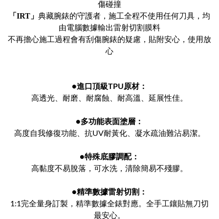
傷碰撞
「IRT」
典藏腕錶的守護者，施工全程不使用任何刀具，均
由電腦數據輸出雷射切割膜料
不再擔心施工過程會有刮傷腕錶的疑慮，貼附安心，使用放
心
●
進口頂級TPU原材：
高透光、耐磨、耐腐蝕、耐高溫、延展性佳。
●
多功能表面塗層：
高度自我修復功能、抗UV耐黃化、凝水疏油難沾易潔。
●
特殊底膠調配：
高黏度不易脫落，可水洗，清除簡易不殘膠。
●
精準數據雷射切割：
1:1完全量身訂製，精準數據全錶對應。全手工鑲貼無刀切
最安心。