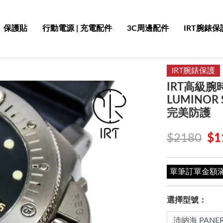
保護貼
行動電源 | 充電配件
3C周邊配件
IRT腕錶保
IRT腕錶保護
IRT高級腕
LUMINOR 
完美防護
$2180
$1
單筆訂單金額滿 4
選擇型號：