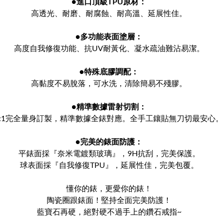
●
進口頂級TPU原材：
高透光、耐磨、耐腐蝕、耐高溫、延展性佳。
●
多功能表面塗層：
高度自我修復功能、抗UV耐黃化、凝水疏油難沾易潔。
●
特殊底膠調配：
高黏度不易脫落，可水洗，清除簡易不殘膠。
●
精準數據雷射切割：
1:1完全量身訂製，精準數據全錶對應。全手工鑲貼無刀切最安心
●
完美的錶面防護：
平錶面採『奈米電鍍類玻璃』，9H抗刮，完美保護。
球表面採『自我修復TPU』，延展性佳，完美包覆。
懂你的錶，更愛你的錶！
陶瓷圈跟錶面！堅持全面完美防護！
藍寶石再硬，絕對硬不過手上的鑽石戒指~