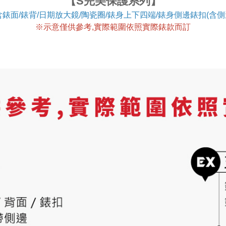
【S完美保護系列】
錶面/錶背/日期放大鏡/陶瓷圈/錶身上下四端/錶身側邊錶扣(含側
※
示意僅供參考,實際範圍依照實際錶款而訂