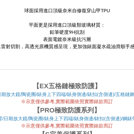
球面採用進口頂級奈米自修復穿山甲TPU
平面更是採用進口頂級類玻璃材質：
鉛筆硬度9H抗刮
表面電鍍奈米級抗污層
:1雷射切割，高透光原機質感呈現，更加強錶面凝水疏油滑順手
【EX五格鏈極致防護】
日期放大鏡/陶瓷圈/錶身上下四端/錶身側邊/錶扣(含側邊)/五格鏈鋼
※
示意僅供參考,實際範圍依照實際錶款而訂
【PRO極致防護系列】
/日期放大鏡/陶瓷圈/錶身上下四端/錶身側邊/錶扣(含側邊)/鋼錶
※
示意僅供參考,實際範圍依照實際錶款而訂