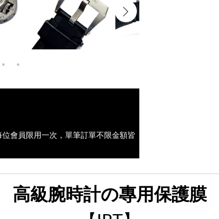
(每位會員限用一次，單筆訂單不限金額皆
高級腕時計の專用保護膜