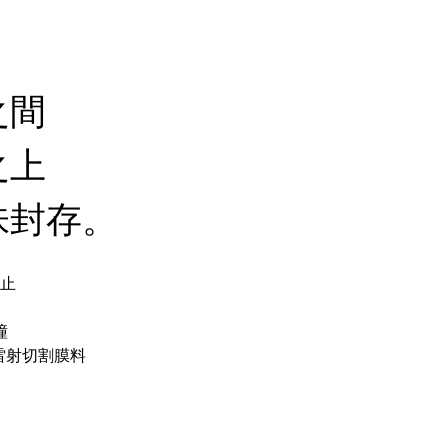
之間
之上
味封存。
止
撞
雷射切割膜料