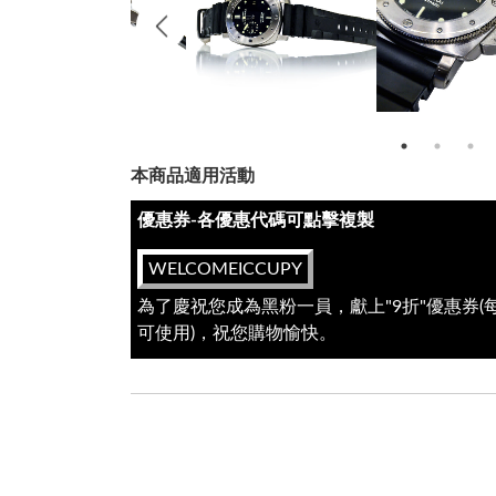
本商品適用活動
優惠券-各優惠代碼可點擊複製
WELCOMEICCUPY
為了慶祝您成為黑粉一員，獻上"9折"優惠券
可使用)，祝您購物愉快。