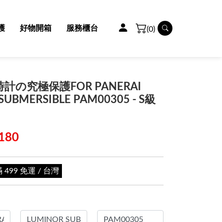
護
好物開箱
服務櫃台
(0)
時計の究極保護FOR PANERAI
SUBMERSIBLE PAM00305 - S級
180
99 免運 / 台灣