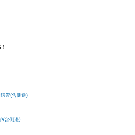
感！
錶帶(含側邊)
帶(含側邊)