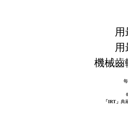
用
用
機械齒
每
「IRT」
典