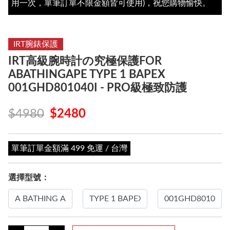
用一次，單筆訂單不限金額皆可使用)，祝您購物愉快。
IRT腕錶保護
IRT高級腕時計の究極保護FOR
ABATHINGAPE TYPE 1 BAPEX
001GHD801040I - PRO級極致防護
$4980
$2480
單筆訂單金額滿 499 免運 / 台灣
選擇型號：