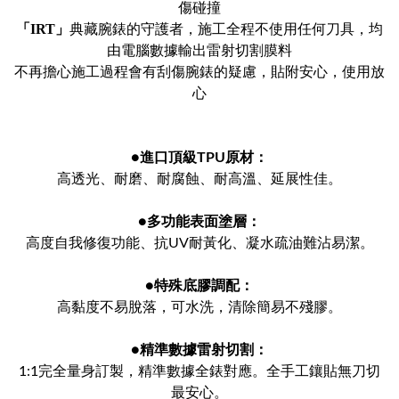
傷碰撞
「IRT」
典藏腕錶的守護者，施工全程不使用任何刀具，均
由電腦數據輸出雷射切割膜料
不再擔心施工過程會有刮傷腕錶的疑慮，貼附安心，使用放
心
●
進口頂級TPU原材：
高透光、耐磨、耐腐蝕、耐高溫、延展性佳。
●
多功能表面塗層：
高度自我修復功能、抗UV耐黃化、凝水疏油難沾易潔。
●
特殊底膠調配：
高黏度不易脫落，可水洗，清除簡易不殘膠。
●
精準數據雷射切割：
1:1完全量身訂製，精準數據全錶對應。全手工鑲貼無刀切
最安心。