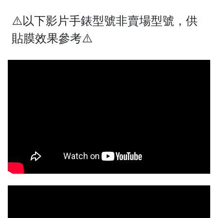
⚠️以下影片手錶型號非賣場型號，供
貼膜效果參考⚠️