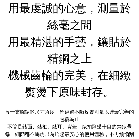
用最虔誠的心意，測量於
絲毫之間
用最精湛的手藝，鑲貼於
精鋼之上
機械齒輪的完美，在細緻
熨燙下原味封存。
每一支腕錶的尺寸角度，皆經過不斷反覆測量以達最完善的
包覆為止
不管是錶面、錶框、錶耳、背蓋、錶扣到幾十目的鋼錶帶
每一細節都不馬虎只為給您最安心的使用體驗，不再煩惱刮