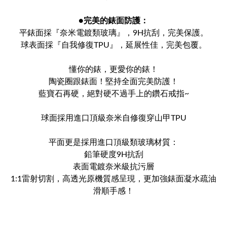
●
完美的錶面防護：
平錶面採『奈米電鍍類玻璃』，9H抗刮，完美保護。
球表面採『自我修復TPU』，延展性佳，完美包覆。
懂你的錶，更愛你的錶！
陶瓷圈跟錶面！堅持全面完美防護！
藍寶石再硬，絕對硬不過手上的鑽石戒指~
球面採用進口頂級奈米自修復穿山甲TPU
平面更是採用進口頂級類玻璃材質：
鉛筆硬度9H抗刮
表面電鍍奈米級抗污層
1:1雷射切割，高透光原機質感呈現，更加強錶面凝水疏油
滑順手感！