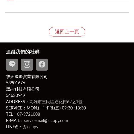
退換貨規則
1、依照《消費者保護法》規定，收到產品後享有七天的
返回上一頁
猶豫期，特別提醒猶豫期非試用期，故產品經拆封恕不接
受退貨；
貨需返回齊全配件、完整包裝（包括產品、吊牌未剪、附
追蹤我們的社群
件、贈品、原包裝、保固卡，及所有附隨文件或資料之原
貌及完整性）的狀態寄回，若違反該項條件，將影響您退
換貨權益。
擎天國際實業有限公司
PS
此商品為客製化商品：客製化商品並無7日無條件退貨
53901676
的權利。除非商品有瑕疵，否則應履行契約，若不取貨付
黑占科技有限公司
款則可能有違約問題，而賣家可就運費、商品價金向買家
54630949
提出民事訴訟。
ADDRESS：
高雄市三民區通化街62之1號
相關問題請洽客服聯繫
LINE ID
：
@iccupy
，附上原訂
SERVICE：MON.(一)~FRI.(五) 09:30~18:30
購人之以下四樣購買相關證明（訂購編號、訂購人姓名、
TEL：
07-9721008
E-MAIL：
servicemail@iccupy.com
電話、電子發票）。
LINE@：
@iccupy
2、新品瑕疵、運送瑕疵和非人為損壞者，收到商品次日