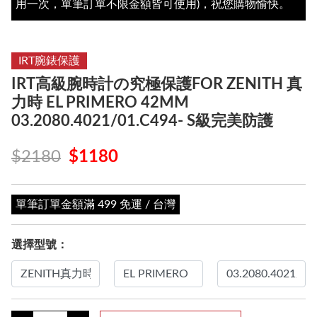
用一次，單筆訂單不限金額皆可使用)，祝您購物愉快。
IRT腕錶保護
IRT高級腕時計の究極保護FOR ZENITH 真
力時 EL PRIMERO 42MM
03.2080.4021/01.C494- S級完美防護
$2180
$1180
單筆訂單金額滿 499 免運 / 台灣
選擇型號：