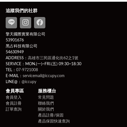
受退貨；
貨需返回齊全配件、完整包裝（包括產品、吊牌未剪、附
追蹤我們的社群
件、贈品、原包裝、保固卡，及所有附隨文件或資料之原
貌及完整性）的狀態寄回，若違反該項條件，將影響您退
換貨權益。
擎天國際實業有限公司
PS
此商品為客製化商品：客製化商品並無7日無條件退貨
53901676
的權利。除非商品有瑕疵，否則應履行契約，若不取貨付
黑占科技有限公司
款則可能有違約問題，而賣家可就運費、商品價金向買家
54630949
提出民事訴訟。
ADDRESS：
高雄市三民區通化街62之1號
相關問題請洽客服聯繫
LINE ID
：
@iccupy
，附上原訂
SERVICE：MON.(一)~FRI.(五) 09:30~18:30
購人之以下四樣購買相關證明（訂購編號、訂購人姓名、
TEL：
07-9721008
E-MAIL：
servicemail@iccupy.com
電話、電子發票）。
LINE@：
@iccupy
2、新品瑕疵、運送瑕疵和非人為損壞者，收到商品次日
起算七天（含例假日）內提出，可免費更換新品。
會員專區
服務櫃台
會員登入
常見問題
會員註冊
聯絡我們
訂單查詢
關於我們
產品註冊/保固
產品保固快速查詢