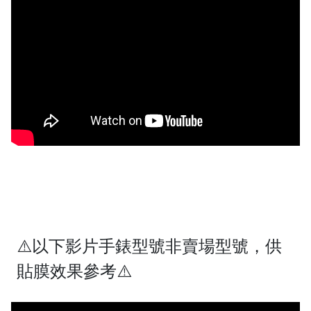
⚠️以下影片手錶型號非賣場型號，供
貼膜效果參考⚠️