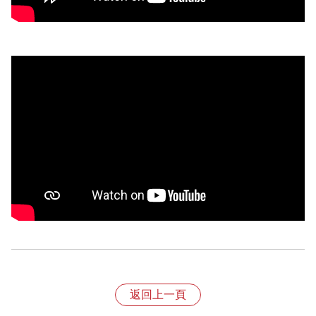
退換貨規則
1、依照《消費者保護法》規定，收到產品後享有七天的
返回上一頁
猶豫期，特別提醒猶豫期非試用期，故產品經拆封恕不接