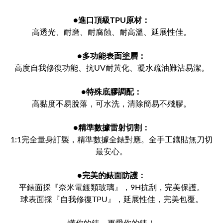
●
進口頂級TPU原材：
高透光、耐磨、耐腐蝕、耐高溫、延展性佳。
●
多功能表面塗層：
高度自我修復功能、抗UV耐黃化、凝水疏油難沾易潔。
●
特殊底膠調配：
高黏度不易脫落，可水洗，清除簡易不殘膠。
●
精準數據雷射切割：
1:1完全量身訂製，精準數據全錶對應。全手工鑲貼無刀切
最安心。
●
完美的錶面防護：
平錶面採『奈米電鍍類玻璃』，9H抗刮，完美保護。
球表面採『自我修復TPU』，延展性佳，完美包覆。