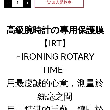
加入購物車
-
+
高級腕時計の專用保護膜
【IRT】
–IRONING ROTARY
TIME–
用最虔誠的心意，測量於
絲毫之間