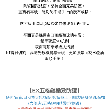
懂你的錶，更愛你的錶！
陶瓷圈跟錶面！堅持全面完美防護！
藍寶石再硬，絕對硬不過手上的鑽石戒指~
球面採用進口頂級奈米自修復穿山甲TPU
平面更是採用進口頂級類玻璃材質：
鉛筆硬度9H抗刮
表面電鍍奈米級抗污層
1:1雷射切割，高透光原機質感呈現，更加強錶面凝水疏油
滑順手感！
【EX五格鏈極致防護】
錶面/錶背/日期放大鏡/陶瓷圈/錶身上下四端/錶身側邊/錶扣
(含側邊)/五格鏈鋼錶帶(含側邊)