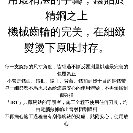
用最精湛的手藝，鑲貼於
精鋼之上
機械齒輪的完美，在細緻
熨燙下原味封存。
每一支腕錶的尺寸角度，皆經過不斷反覆測量以達最完善的
包覆為止
不管是錶面、錶框、錶耳、背蓋、錶扣到幾十目的鋼錶帶
每一細節都不馬虎只為給您最安心的使用體驗，不再煩惱刮
傷碰撞
「IRT」
典藏腕錶的守護者，施工全程不使用任何刀具，均
由電腦數據輸出雷射切割膜料
不再擔心施工過程會有刮傷腕錶的疑慮，貼附安心，使用放
心