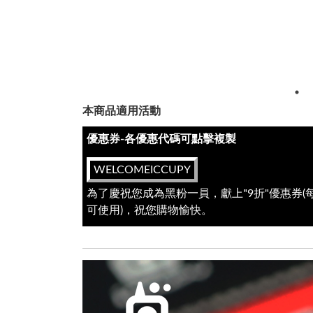
本商品適用活動
優惠券-各優惠代碼可點擊複製
WELCOMEICCUPY
為了慶祝您成為黑粉一員，獻上"9折"優惠券
可使用)，祝您購物愉快。