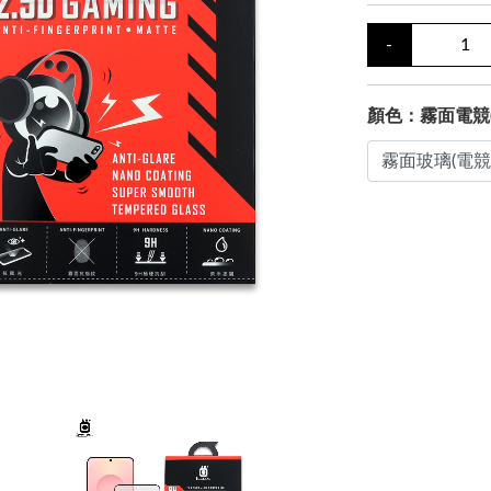
-
顏色：霧面電競(