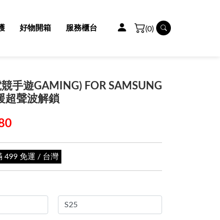
護
好物開箱
服務櫃台
(0)
手遊GAMING) FOR SAMSUNG
-支援超聲波解鎖
80
99 免運 / 台灣