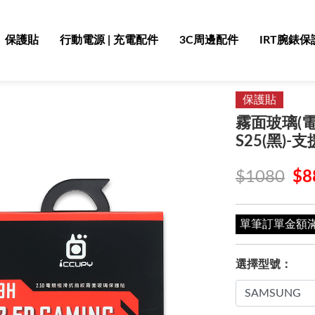
保護貼
行動電源 | 充電配件
3C周邊配件
IRT腕錶保
保護貼
霧面玻璃(電競
S25(黑)
$1080
$8
單筆訂單金額滿 4
選擇型號：