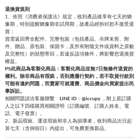
退換貨規則
1、依照《消費者保護法》規定，收到產品後享有七天的猶
豫期，特別提醒猶豫期非試用期，故產品經拆封恕不接受退
貨；
貨需返回齊全配件、完整包裝（包括產品、吊牌未剪、附
件、贈品、原包裝、保固卡，及所有附隨文件或資料之原貌
及完整性）的狀態寄回，若違反該項條件，將影響您退換貨
權益。
PS
此商品為客製化商品：客製化商品並無7日無條件退貨的
權利。除非商品有瑕疵，否則應履行契約，若不取貨付款則
可能有違約問題，而賣家可就運費、商品價金向買家提出民
事訴訟。
相關問題請洽客服聯繫
LINE ID
：
@iccupy
，附上原訂購
人之以下四樣購買相關證明（訂購編號、訂購人姓名、電
話、電子發票）。
2、新品瑕疵、運送瑕疵和非人為損壞者，收到商品次日起
算七天（含例假日）內提出，可免費更換新品。