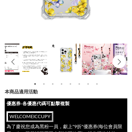
本商品適用活動
優惠券-各優惠代碼可點擊複製
WELCOMEICCUPY
為了慶祝您成為黑粉一員，獻上"9折"優惠券(每位會員限