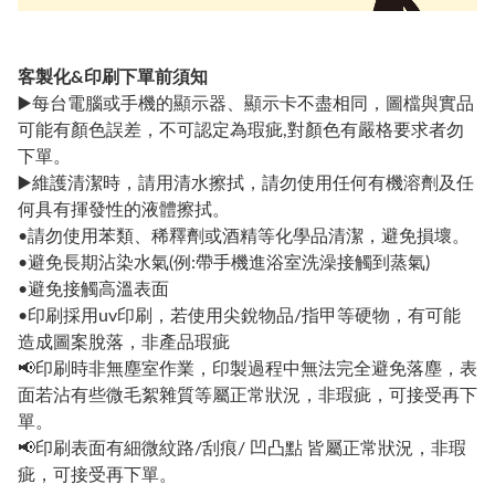
客製化&印刷下單前須知
▶️每台電腦或手機的顯示器、顯示卡不盡相同，圖檔與實品
可能有顏色誤差，不可認定為瑕疵,對顏色有嚴格要求者勿
下單。
▶️維護清潔時，請用清水擦拭，請勿使用任何有機溶劑及任
何具有揮發性的液體擦拭。
•請勿使用苯類、稀釋劑或酒精等化學品清潔，避免損壞。
•避免長期沾染水氣(例:帶手機進浴室洗澡接觸到蒸氣)
•避免接觸高溫表面
•印刷採用uv印刷，若使用尖銳物品/指甲等硬物，有可能
造成圖案脫落，非產品瑕疵
📢印刷時非無塵室作業，印製過程中無法完全避免落塵，表
面若沾有些微毛絮雜質等屬正常狀況，非瑕疵，可接受再下
單。
📢印刷表面有細微紋路/刮痕/ 凹凸點 皆屬正常狀況，非瑕
疵，可接受再下單。