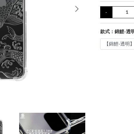
-
款式：錦鯉-透