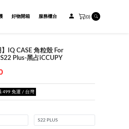
護
好物開箱
服務櫃台
(0)
IQ CASE 角粒殼 For
S22 Plus-黑占iCCUPY
0
99 免運 / 台灣