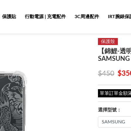
保護貼
行動電源 | 充電配件
3C周邊配件
IRT腕錶保
保護殼
【錦鯉-透明】
SAMSUNG 
$450
$35
單筆訂單金額滿 4
選擇型號：