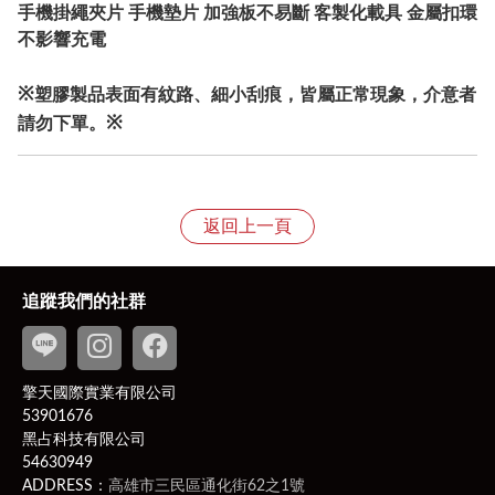
手機掛繩夾片 手機墊片 加強板不易斷 客製化載具 金屬扣環
不影響充電
※
塑膠製品表面有紋路、細小刮痕，皆屬正常現象，介意者
※
請勿下單。
返回上一頁
追蹤我們的社群
擎天國際實業有限公司
53901676
黑占科技有限公司
54630949
ADDRESS：
高雄市三民區通化街62之1號