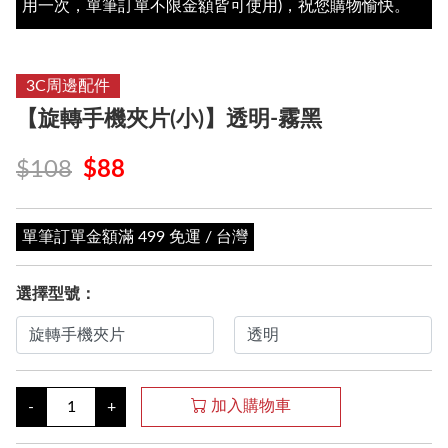
用一次，單筆訂單不限金額皆可使用)，祝您購物愉快。
3C周邊配件
【旋轉手機夾片(小)】透明-霧黑
$108
$88
單筆訂單金額滿 499 免運 / 台灣
選擇型號：
加入購物車
-
+