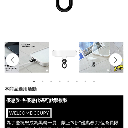
本商品適用活動
優惠券-各優惠代碼可點擊複製
WELCOMEICCUPY
為了慶祝您成為黑粉一員，獻上"9折"優惠券(每位會員限