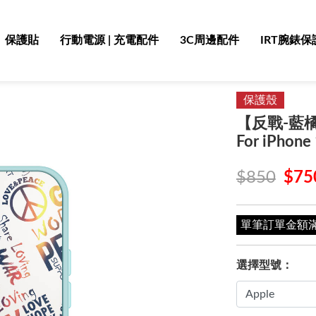
保護貼
行動電源 | 充電配件
3C周邊配件
IRT腕錶保
保護殼
【反戰-藍
For iPhon
$850
$75
單筆訂單金額滿 4
選擇型號：