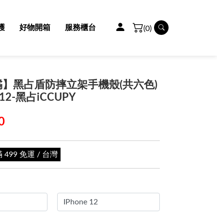
護
好物開箱
服務櫃台
(0)
橘】黑占盾防摔立架手機殼(共六色)
e 12-黑占iCCUPY
0
99 免運 / 台灣