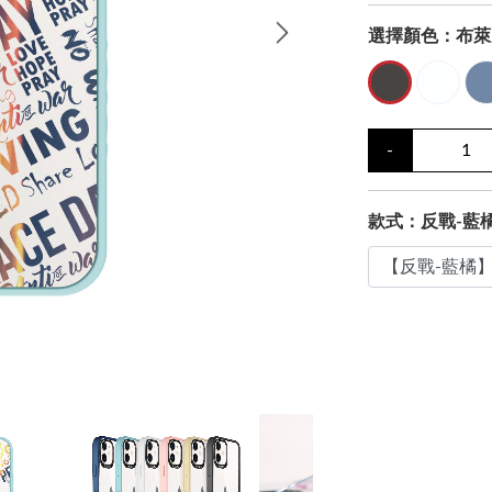
選擇顏色：
布萊
-
款式：反戰-藍