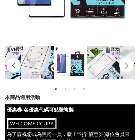
本商品適用活動
優惠券-各優惠代碼可點擊複製
WELCOMEICCUPY
為了慶祝您成為黑粉一員，獻上"9折"優惠券(每位會員限