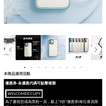
本商品適用活動
優惠券-各優惠代碼可點擊複製
WELCOMEICCUPY
為了慶祝您成為黑粉一員，獻上"9折"優惠券(每位會員限