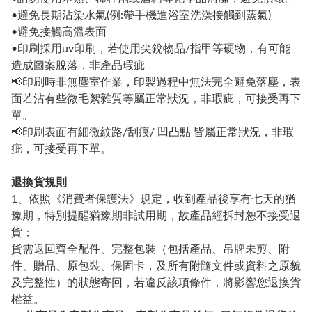
•避免長期沾染水氣(例:帶手機進浴室洗澡接觸到蒸氣)
•避免接觸高溫表面
•印刷採用uv印刷，若使用尖銳物品/指甲等硬物，有可能
造成圖案脫落，非產品瑕疵
📢印刷時非無塵室作業，印製過程中無法完全避免落塵，表
面若沾有些微毛絮雜質等屬正常狀況，非瑕疵，可接受再下
單。
📢印刷表面有細微紋路/刮痕/ 凹凸點 皆屬正常狀況，非瑕
疵，可接受再下單。
退換貨規則
1、依照《消費者保護法》規定，收到產品後享有七天的猶
豫期，特別提醒猶豫期非試用期，故產品經拆封恕不接受退
貨；
貨需返回齊全配件、完整包裝（包括產品、吊牌未剪、附
件、贈品、原包裝、保固卡，及所有附隨文件或資料之原貌
及完整性）的狀態寄回，若違反該項條件，將影響您退換貨
權益。