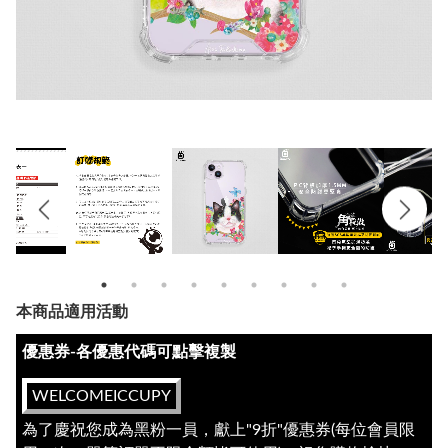
本商品適用活動
優惠券-各優惠代碼可點擊複製
WELCOMEICCUPY
為了慶祝您成為黑粉一員，獻上"9折"優惠券(每位會員限