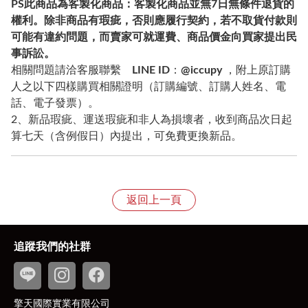
PS
此商品為客製化商品：客製化商品並無7日無條件退貨的
權利。除非商品有瑕疵，否則應履行契約，若不取貨付款則
可能有違約問題，而賣家可就運費、商品價金向買家提出民
事訴訟。
相關問題請洽客服聯繫
LINE ID
：
@iccupy
，附上原訂購
人之以下四樣購買相關證明（訂購編號、訂購人姓名、電
話、電子發票）。
2、新品瑕疵、運送瑕疵和非人為損壞者，收到商品次日起
算七天（含例假日）內提出，可免費更換新品。
返回上一頁
追蹤我們的社群
擎天國際實業有限公司