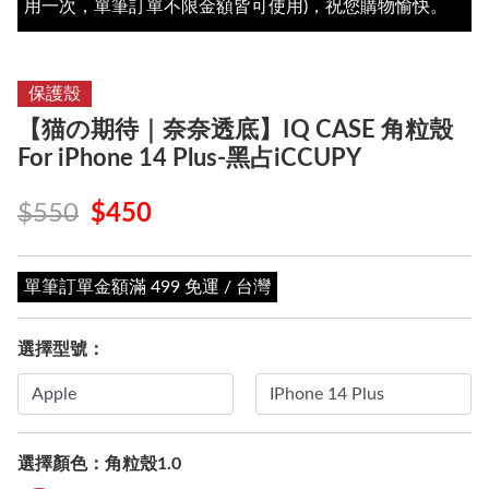
用一次，單筆訂單不限金額皆可使用)，祝您購物愉快。
保護殼
【猫の期待｜奈奈透底】IQ CASE 角粒殼
For iPhone 14 Plus-黑占iCCUPY
$550
$450
單筆訂單金額滿 499 免運 / 台灣
選擇型號：
選擇顏色：
角粒殼1.0