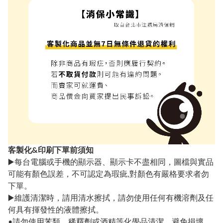
客製化&印刷下單前須知
▶️每台電腦或手機的顯示器、顯示卡不盡相同，圖檔與實品
可能有顏色誤差，不可認定為瑕疵,對顏色有嚴格要求者勿
下單。
▶️維護清潔時，請用清水擦拭，請勿使用任何有機溶劑及任
何具有揮發性的液體擦拭。
•請勿使用苯類、稀釋劑或酒精等化學品清潔，避免損壞。