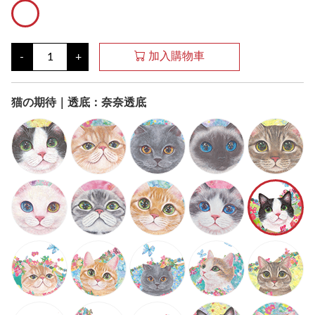
加入購物車
-
+
猫の期待｜透底：奈奈透底