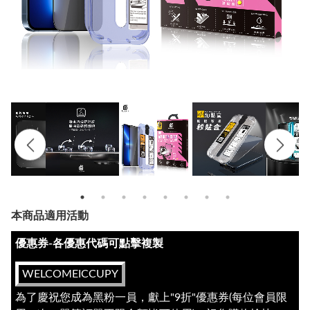
本商品適用活動
優惠券-各優惠代碼可點擊複製
WELCOMEICCUPY
為了慶祝您成為黑粉一員，獻上"9折"優惠券(每位會員限