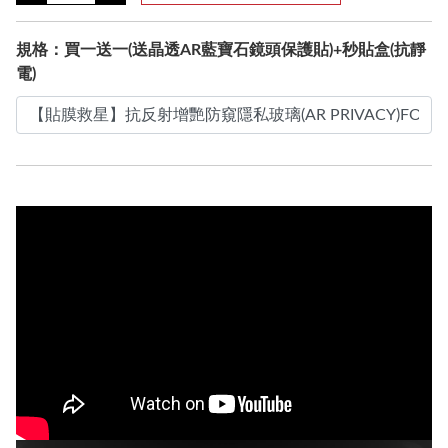
規格：買一送一(送晶透AR藍寶石鏡頭保護貼)+秒貼盒(抗靜
電)