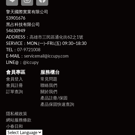
擎天國際實業有限公司
53901676
黑占科技有限公司
54630949
ADDRESS：
高雄市三民區通化街62之1號
SERVICE：MON.(一)~FRI.(五) 09:30~18:30
TEL：
07-9721008
E-MAIL：
servicemail@iccupy.com
LINE@：
@iccupy
會員專區
服務櫃台
會員登入
常見問題
會員註冊
聯絡我們
訂單查詢
關於我們
產品註冊/保固
產品保固快速查詢
隱私權政策
網站服務條款
小春日和