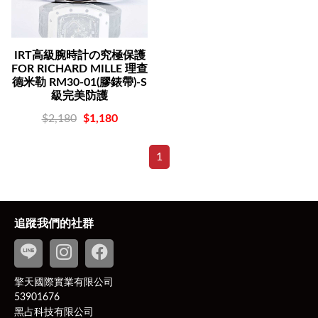
IRT高級腕時計の究極保護
FOR RICHARD MILLE 理查
德米勒 RM30-01(膠錶帶)-S
級完美防護
$2,180
$1,180
1
追蹤我們的社群
擎天國際實業有限公司
53901676
黑占科技有限公司