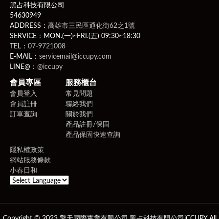
黑占科技有限公司
54630949
ADDRESS：
高雄市三民區通化街62之1號
SERVICE：MON.(一)~FRI.(五) 09:30~18:30
TEL：
07-9721008
E-MAIL：
servicemail@iccupy.com
LINE@：
@iccupy
會員專區
服務櫃台
會員登入
常見問題
會員註冊
聯絡我們
訂單查詢
關於我們
產品註冊/保固
產品保固快速查詢
隱私權政策
網站服務條款
小春日和
Powered by
Translate
Copyright © 2023 擎天國際實業有限公司,黑占科技有限公司iCCUPY All