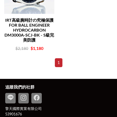
IRT高級腕時計の究極保護
FOR BALL ENGINEER
HYDROCARBON
DM3000A-SCJ-BK - S級完
美防護
$2,180
$1,180
1
追蹤我們的社群
擎天國際實業有限公司
53901676