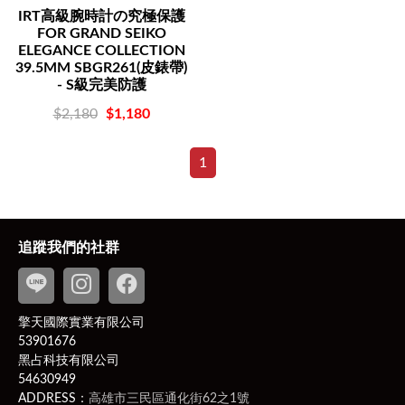
IRT高級腕時計の究極保護
FOR GRAND SEIKO
ELEGANCE COLLECTION
39.5MM SBGR261(皮錶帶)
- S級完美防護
$2,180
$1,180
1
追蹤我們的社群
擎天國際實業有限公司
53901676
黑占科技有限公司
54630949
ADDRESS：
高雄市三民區通化街62之1號