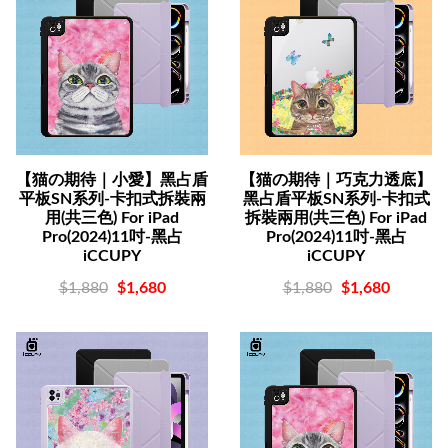
【猫の期待｜小愛】黑占盾
【猫の期待｜巧克力透底】
平板SN系列-卡扣式拆裝兩
黑占盾平板SN系列-卡扣式
用(共三色) For iPad
拆裝兩用(共三色) For iPad
Pro(2024)11吋-黑占
Pro(2024)11吋-黑占
iCCUPY
iCCUPY
$1,880
$1,680
$1,880
$1,680