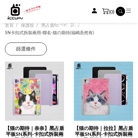
SN卡扣式拆裝兩用-
(0)
聯名-猫の期待(福嶋
首頁
保護殼
黑占盾for平板-SN
吾然有)
SN卡扣式拆裝兩用-聯名-猫の期待(福嶋吾然有)
篩選條件
【猫の期待｜奈奈】黑占盾
【猫の期待｜拉拉】黑占盾
平板SN系列-卡扣式拆裝兩
平板SN系列-卡扣式拆裝兩