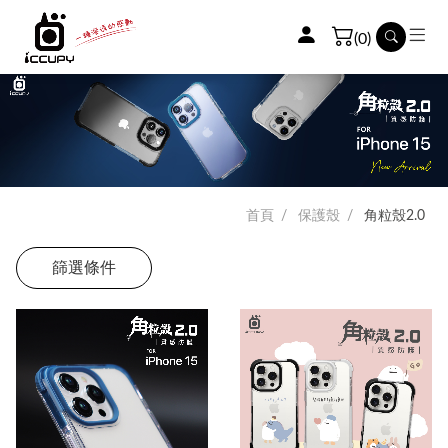
(0)
首頁
保護殼
角粒殼2.0
篩選條件