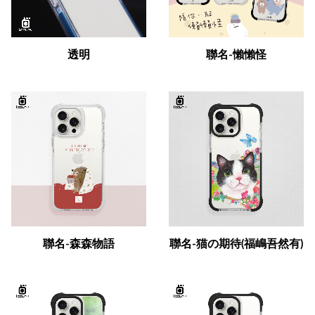
透明
聯名-懶懶怪
聯名-森森物語
聯名-猫の期待(福嶋吾然有)