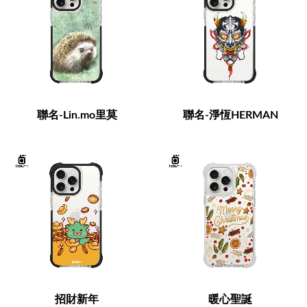
聯名-Lin.mo里莫
聯名-淨恆HERMAN
招財新年
暖心聖誕